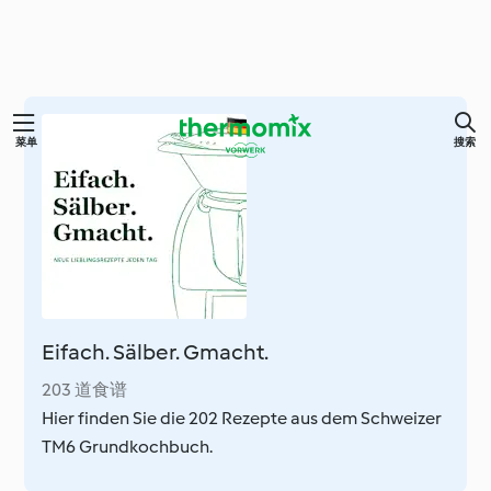
跳
菜单
搜索
至
内
容
Eifach. Sälber. Gmacht.
203 道食谱
Hier finden Sie die 202 Rezepte aus dem Schweizer
TM6 Grundkochbuch.