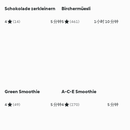
Schokolade zerkleinern
Birchermüesli
4
(14)
5 分钟
5
(461)
1小时 10 分钟
Green Smoothie
A-C-E Smoothie
4
(49)
5 分钟
4
(270)
5 分钟