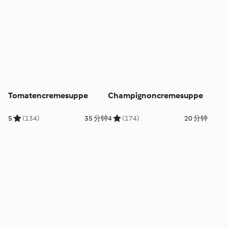
Tomatencremesuppe
Champignoncremesuppe
5
(134)
35 分钟
4
(174)
20 分钟