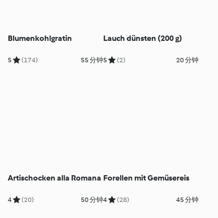
Blumenkohlgratin
Lauch dünsten (200 g)
5
(174)
55 分钟
5
(2)
20 分钟
Artischocken alla Romana
Forellen mit Gemüsereis
4
(20)
50 分钟
4
(28)
45 分钟