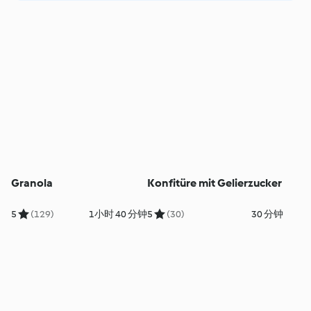
Granola
Konfitüre mit Gelierzucker
5
(129)
1小时 40 分钟
5
(30)
30 分钟