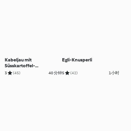
Kabeljau mit
Egli-Knusperli
Süsskartoffel-
Selleriestampf
3
(45)
40 分钟
5
(42)
1小时