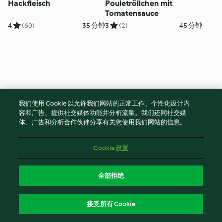
Hackfleisch
Pouletröllchen mit
Tomatensauce
4
(60)
35 分钟
3
(2)
45 分钟
我们使用 Cookie 以允许我们网站的正常工作、个性化设计内
容和广告、提供社交媒体功能并分析流量。我们还同社交媒
体、广告和分析合作伙伴分享有关您使用我们网站的信息。
Hackbraten mit Pilzen
Glasiertes
Cookie 设置
Schweinefleisch mit
Vermicelli
5
(109)
1小时 30 分钟
5
(63)
1小时 20 分钟
全部拒绝
接受所有 Cookie