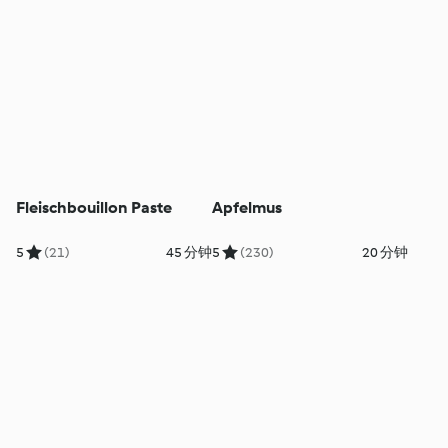
Fleischbouillon Paste
Apfelmus
5
(21)
45 分钟
5
(230)
20 分钟