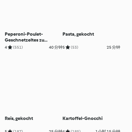
Peperoni-Poulet-
Pasta, gekocht
Geschnetzeltes zu
Bandnudeln
4
(551)
40 分钟
5
(53)
25 分钟
Reis, gekocht
Kartoffel-Gnocchi
5
(187)
25 分钟
4
(185)
1小时 15 分钟