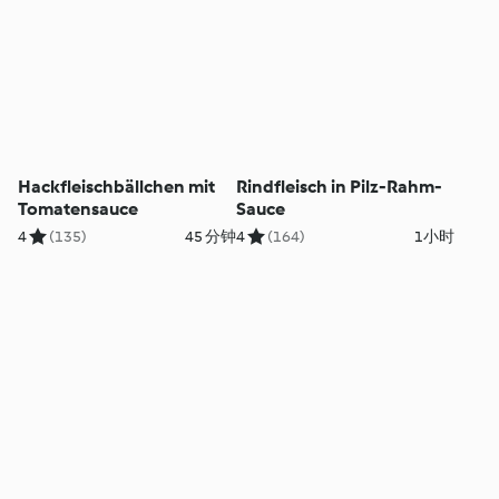
Hackfleischbällchen mit
Rindfleisch in Pilz-Rahm-
Tomatensauce
Sauce
4
(135)
45 分钟
4
(164)
1小时