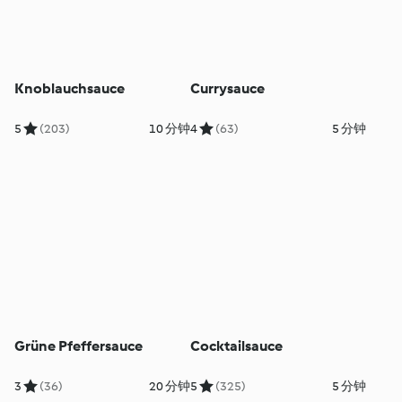
Knoblauchsauce
Currysauce
5
(203)
10 分钟
4
(63)
5 分钟
Grüne Pfeffersauce
Cocktailsauce
3
(36)
20 分钟
5
(325)
5 分钟