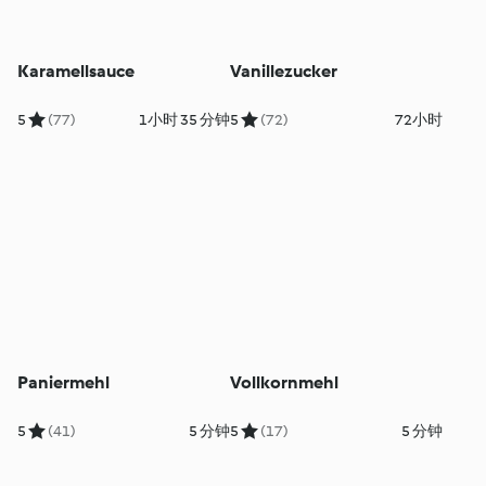
Karamellsauce
Vanillezucker
5
(77)
1小时 35 分钟
5
(72)
72小时
Paniermehl
Vollkornmehl
5
(41)
5 分钟
5
(17)
5 分钟