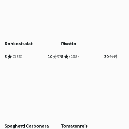
Rohkostsalat
Risotto
5
(153)
10 分钟
5
(238)
30 分钟
Spaghetti Carbonara
Tomatenreis