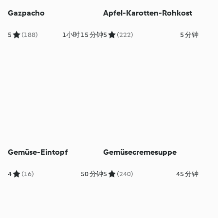
Gazpacho
Apfel-Karotten-Rohkost
5
(188)
1小时 15 分钟
5
(222)
5 分钟
Gemüse-Eintopf
Gemüsecremesuppe
4
(16)
50 分钟
5
(240)
45 分钟