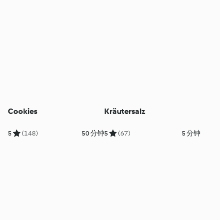
Cookies
Kräutersalz
5
(148)
50 分钟
5
(67)
5 分钟