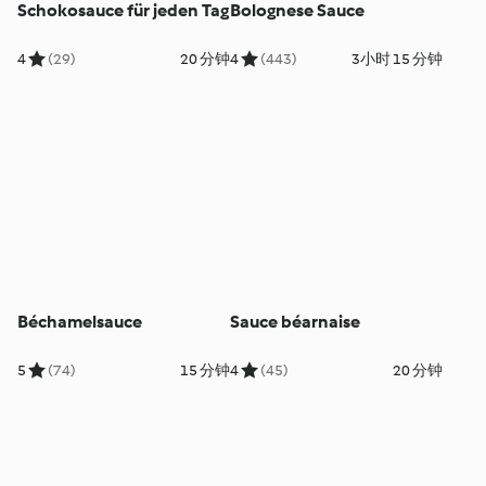
Schokosauce für jeden Tag
Bolognese Sauce
4
(29)
20 分钟
4
(443)
3小时 15 分钟
Béchamelsauce
Sauce béarnaise
5
(74)
15 分钟
4
(45)
20 分钟