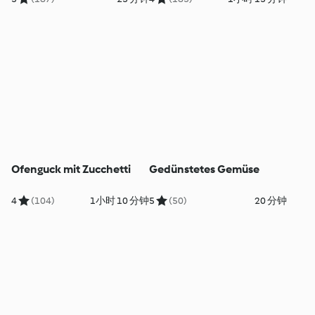
Ofenguck mit Zucchetti
Gedünstetes Gemüse
4
(104)
1小时 10 分钟
5
(50)
20 分钟