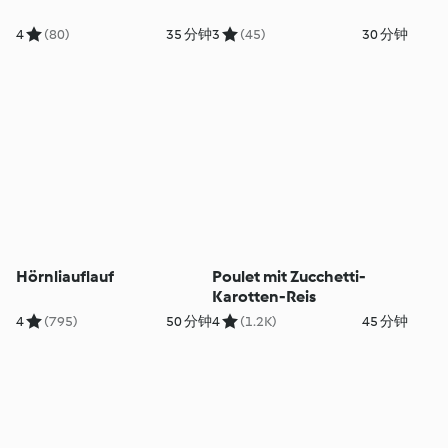
4
(80)
35 分钟
3
(45)
30 分钟
Hörnliauflauf
Poulet mit Zucchetti-
Karotten-Reis
4
(795)
50 分钟
4
(1.2K)
45 分钟