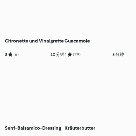
Citronette und Vinaigrette
Guacamole
3
(6)
10 分钟
4
(79)
5 分钟
Senf-Balsamico-Dressing
Kräuterbutter