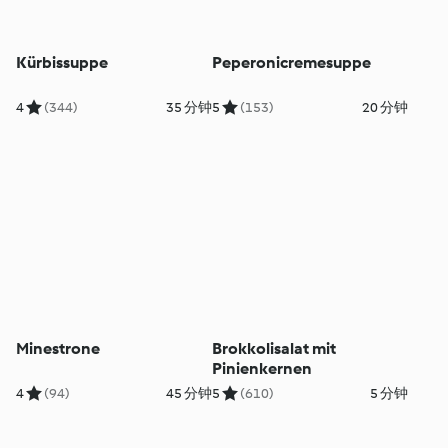
Kürbissuppe
Peperonicremesuppe
4
(344)
35 分钟
5
(153)
20 分钟
Minestrone
Brokkolisalat mit
Pinienkernen
4
(94)
45 分钟
5
(610)
5 分钟