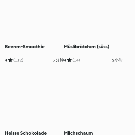
Beeren-Smoothie
Müslibrötchen (süss)
4
(112)
5 分钟
4
(14)
2小时
Heisse Schokolade
Milchschaum