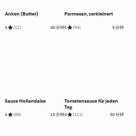
Anken (Butter)
Parmesan, zerkleinert
4
(11)
40 分钟
5
(94)
5 分钟
Sauce Hollandaise
Tomatensauce für jeden
Tag
4
(88)
15 分钟
4
(111)
30 分钟