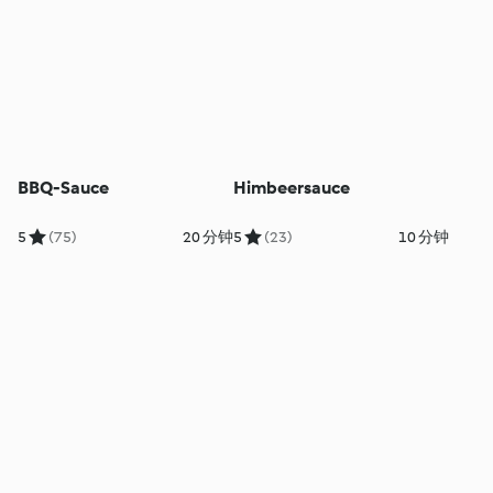
BBQ-Sauce
Himbeersauce
5
(75)
20 分钟
5
(23)
10 分钟