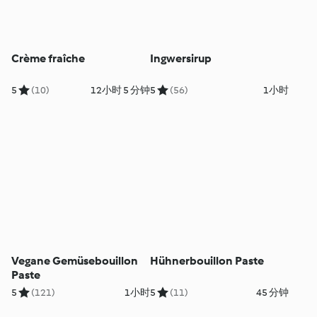
Crème fraîche
Ingwersirup
5
(10)
12小时 5 分钟
5
(56)
1小时
Vegane Gemüsebouillon
Hühnerbouillon Paste
Paste
5
(121)
1小时
5
(11)
45 分钟