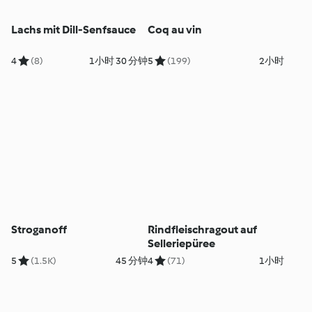
Lachs mit Dill-Senfsauce
Coq au vin
4
(8)
1小时 30 分钟
5
(199)
2小时
Stroganoff
Rindfleischragout auf
Selleriepüree
5
(1.5K)
45 分钟
4
(71)
1小时