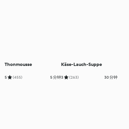
Thonmousse
Käse-Lauch-Suppe
5
(455)
5 分钟
3
(263)
30 分钟