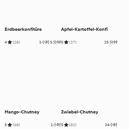
Erdbeerkonfitüre
Apfel-Kartoffel-Konfi
4
(28)
1小时 5 分钟
5
(27)
25 分钟
Mango-Chutney
Zwiebel-Chutney
5
(68)
1小时
5
(82)
24小时