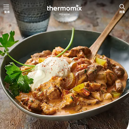
跳
菜单
搜索
至
内
容