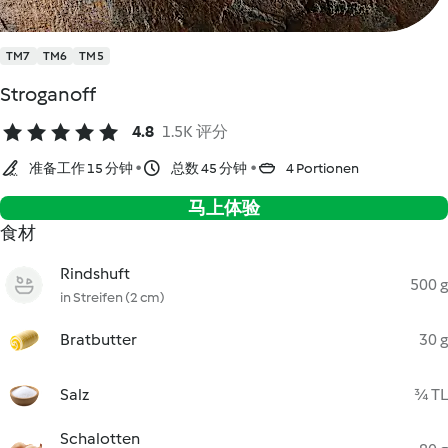
TM7
TM6
TM5
Stroganoff
4.8
1.5K 评分
准备工作 15 分钟
总数 45 分钟
4 Portionen
马上体验
食材
Rindshuft
500 g
in Streifen (2 cm)
Bratbutter
30 g
Salz
¾ TL
Schalotten