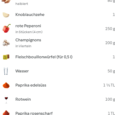
80 g
halbiert
Knoblauchzehe
1
rote Peperoni
250 g
in Stücken (4 cm)
Champignons
200 g
in Vierteln
Fleischbouillonwürfel (für 0,5 l)
1
Wasser
50 g
Paprika edelsüss
1 ½ TL
Rotwein
100 g
Paprika rosenscharf
1 TL