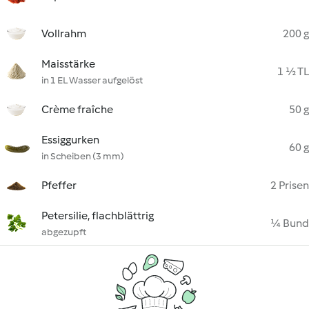
Vollrahm
200 g
Maisstärke
1 ½ TL
in 1 EL Wasser aufgelöst
Crème fraîche
50 g
Essiggurken
60 g
in Scheiben (3 mm)
Pfeffer
2 Prisen
Petersilie, flachblättrig
¼ Bund
abgezupft