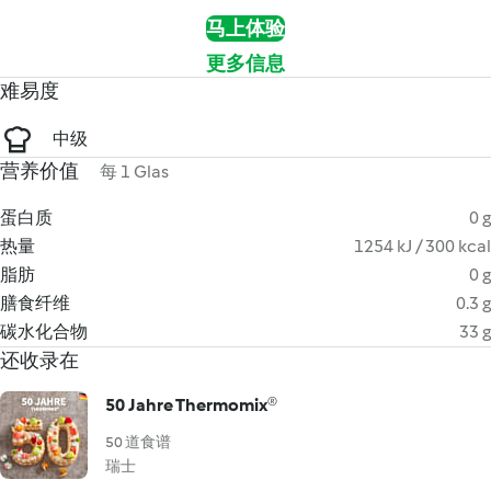
马上体验
更多信息
难易度
中级
营养价值
每 1 Glas
蛋白质
0 g
热量
1254 kJ / 300 kcal
脂肪
0 g
膳食纤维
0.3 g
碳水化合物
33 g
还收录在
50 Jahre Thermomix®
50 道食谱
瑞士