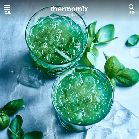
跳
菜单
搜索
至
内
容