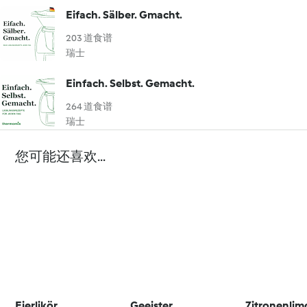
Eifach. Sälber. Gmacht.
203 道食谱
瑞士
Einfach. Selbst. Gemacht.
264 道食谱
瑞士
您可能还喜欢...
Eierlikör
Geeister
Zitronenli