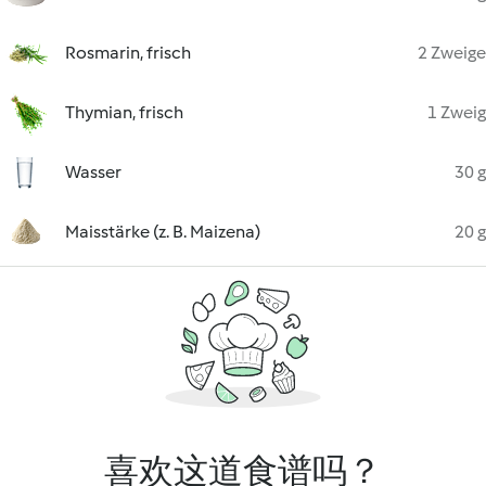
Rosmarin, frisch
2 Zweige
Thymian, frisch
1 Zweig
Wasser
30 g
Maisstärke (z. B. Maizena)
20 g
喜欢这道食谱吗？