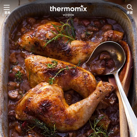
跳
菜单
搜索
至
内
容