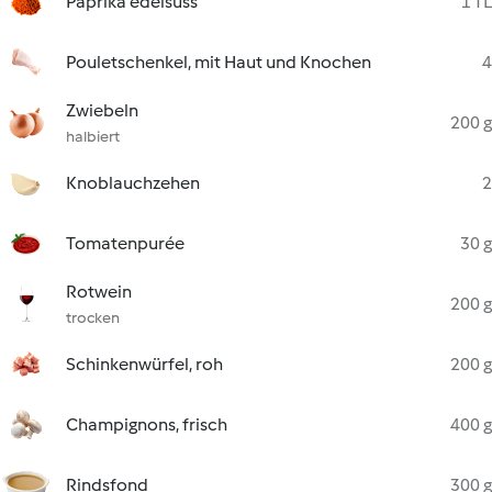
Paprika edelsüss
1 TL
Pouletschenkel, mit Haut und Knochen
4
Zwiebeln
200 g
halbiert
Knoblauchzehen
2
Tomatenpurée
30 g
Rotwein
200 g
trocken
Schinkenwürfel, roh
200 g
Champignons, frisch
400 g
Rindsfond
300 g