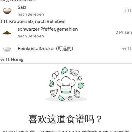
Salz
1 TL
nach Belieben
1 TL Kräutersalz, nach Belieben
schwarzer Pfeffer, gemahlen
2 Prisen
nach Belieben
Feinkristallzucker (可选的)
½ TL
½ TL Honig
喜欢这道食谱吗？