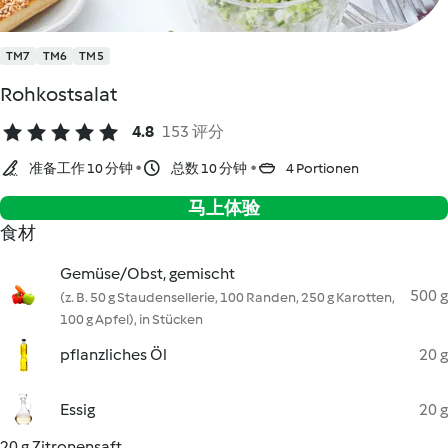
TM7
TM6
TM5
Rohkostsalat
4.8
153 评分
准备工作 10 分钟
总数 10 分钟
4 Portionen
马上体验
食材
Gemüse/Obst, gemischt
500 g
(z. B. 50 g Staudensellerie, 100 Randen, 250 g Karotten,
100 g Apfel), in Stücken
pflanzliches Öl
20 g
Essig
20 g
20 g Zitronensaft