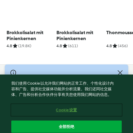
Brokkolisalat mit
Brokkolisalat mit
Thonmouss
Pinienkernen
Pinienkernen
4.8
(19.8K)
4.8
(611)
4.8
(456)
© Copyright 2021-2023 福维克信息科技(上海)有限公司 版权所有
2026
我们使用 Cookie 以允许我们网站的正常工作、个性化设计内
容和广告、提供社交媒体功能并分析流量。我们还同社交媒
使用规定
体、广告和分析合作伙伴分享有关您使用我们网站的信息。
隐私政策
免责声明
Cookie 设置
Cookies
沪ICP备2023011187号-5
全部拒绝
ICP许可证号：沪通信管自贸[2026]3号