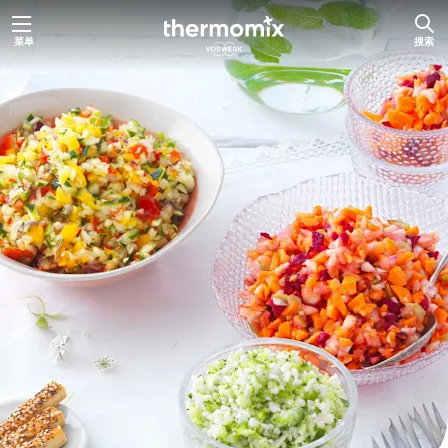
跳
菜单
搜索
至
内
容