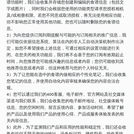
谱功能时，我们会收集并存储您创建和编辑的食谱信息（包括文
字或图片），同时我们会根据您使用的功能类型请求您授权相机
及/或相册权限。若您不同意或取消授权，将无法使用相应功能，
但不影响您正常使用其他功能。您也可以随时删除您的食谱信
息。
2）为向您提供订阅到期提醒与可能的与订阅相关的推广信息，我
们可能仅依据信息系统、算法在内的非人工自动决策机制作出决
定，如您不希望接收上述信息，可通过相应的设置功能进行关
闭。在您关闭相关功能后，我们将不会基于您的订阅有效期起止
时间，向您推荐您可能感兴趣的信息或者内容；您仍可能收到其
他推荐信息或者内容，但这种推荐与您的个人特征无关。
3）为了让您能在选中的食谱内做相应的个性化笔记，我们会收集
您笔记的信息，并使用自动化内容审核来确保您的内容合法合
规。
4）您可以通过我们的400客服、电子邮件、官方网站及社交媒体
渠道与我们联系，我们会收集您的电子邮件地址、社交媒体账号
信息、您的空闲时间、留言反馈内容、参加活动时间、希望了解
的产品以及使用我们产品的使用心得、产品或服务体验发表的相
关内容信息。
5）此外，为了监测我们产品和应用的性能和稳定性，我们还会收
集包括但不限于您的IP地址、设备标识符、硬件型号、操作系统