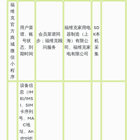
福
维
克
官
用户菜
福维克家用电
SD
方
谱、账
会员菜谱同
器制造（上
K本
商
号状
步；福维克顾
海）有限公
机
城
态、到
问服务
司、福维克家
采
微
期时间
电有限公司
集
信
小
程
序
设备信
息（IM
EI/IMS
I、SIM
卡序列
号、MA
C地
址、An
droidI