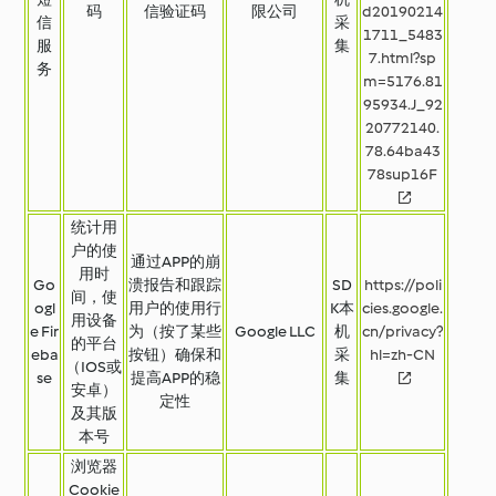
码
信验证码
限公司
d20190214
信
采
1711_5483
服
集
7.html?sp
务
m=5176.81
95934.J_92
20772140.
78.64ba43
统计用
户的使
通过APP的崩
用时
Go
溃报告和跟踪
SD
https://poli
间，使
ogl
用户的使用行
K本
cies.google.
用设备
e Fir
为（按了某些
Google LLC
机
cn/privacy?
的平台
eba
按钮）确保和
采
hl=zh-CN
（IOS或
se
提高APP的稳
集
安卓）
定性
及其版
本号
浏览器
Cookie