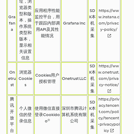
址，浏
览器类
应用程序性能
SD
https://ww
型和版
Gra
监控平台，用
K本
w.instana.c
本，操
fan
于跟踪内部调
Grafana Inc
机
om/privac
作系统
a
用API及其性
采
y-policy/
类型和
能情况
集
版本，
显示相
关设置
信息
SD
https://ww
On
浏览器
K本
w.onetrust.
Cookies用户
etru
Cookie
Onetrust LLC
机
com/priva
授权管理
st
s
采
cy-notice/
集
腾
https://priv
SD
讯
acy.tencen
个人微
使用微信直接
深圳市腾讯计
K本
开
t.com/poli
信的登
登录Cookido
算机系统有限
机
放
cy/tencent
录信息
o®
公司
采
平
-privacypol
集
台
icy