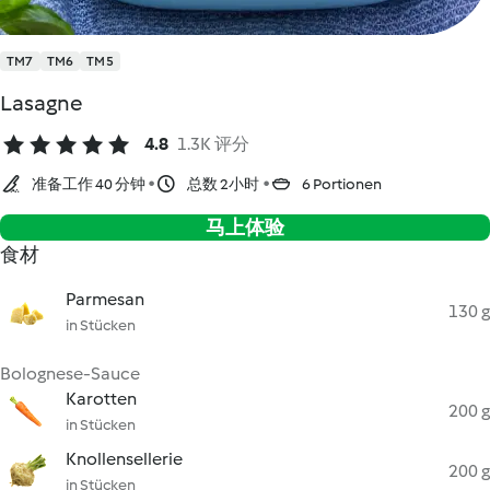
TM7
TM6
TM5
Lasagne
4.8
1.3K 评分
准备工作 40 分钟
总数 2小时
6 Portionen
马上体验
食材
Parmesan
130 g
in Stücken
Bolognese-Sauce
Karotten
200 g
in Stücken
Knollensellerie
200 g
in Stücken