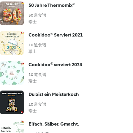
50 Jahre Thermomix®
50 道食谱
瑞士
Cookidoo® Serviert 2021
10 道食谱
瑞士
Cookidoo® serviert 2023
10 道食谱
瑞士
Du bist ein Meisterkoch
10 道食谱
瑞士
Eifach. Sälber. Gmacht.