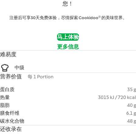
您！
注册后可享30天免费体验，尽情探索 Cookidoo® 的美味世界。
马上体验
更多信息
难易度
中级
营养价值
每 1 Portion
蛋白质
35 g
热量
3015 kJ / 720 kcal
脂肪
40 g
膳食纤维
6.1 g
碳水化合物
48 g
还收录在