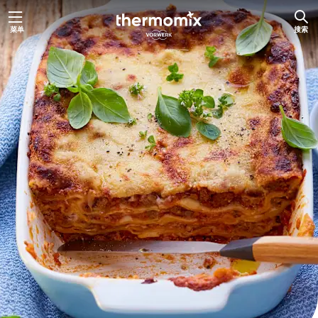
跳
菜单
搜索
至
内
容