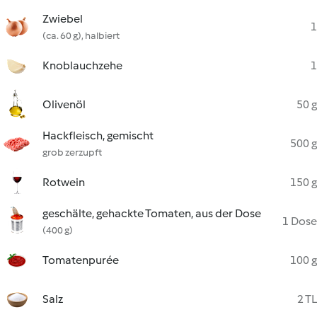
Zwiebel
1
(ca. 60 g), halbiert
Knoblauchzehe
1
Olivenöl
50 g
Hackfleisch, gemischt
500 g
grob zerzupft
Rotwein
150 g
geschälte, gehackte Tomaten, aus der Dose
1 Dose
(400 g)
Tomatenpurée
100 g
Salz
2 TL