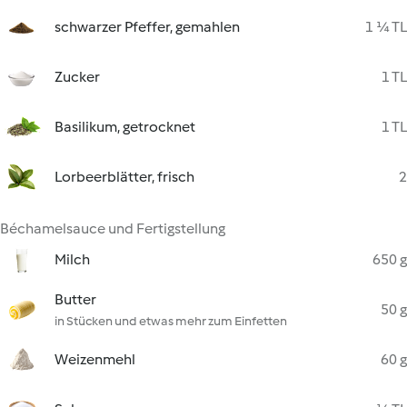
schwarzer Pfeffer, gemahlen
1 ¼ TL
Zucker
1 TL
Basilikum, getrocknet
1 TL
Lorbeerblätter, frisch
2
Béchamelsauce und Fertigstellung
Milch
650 g
Butter
50 g
in Stücken und etwas mehr zum Einfetten
Weizenmehl
60 g