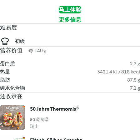
马上体验
更多信息
难易度
初级
营养价值
每 140 g
蛋白质
2.2 g
热量
3421.4 kJ / 818 kcal
脂肪
87.8 g
碳水化合物
7.1 g
还收录在
50 Jahre Thermomix®
50 道食谱
瑞士