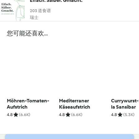
Eifach. Sälber. Gmacht.
203 道食谱
瑞士
您可能还喜欢...
Möhren-Tomaten-
Mediterraner
Currywurst-
Aufstrich
Käseaufstrich
la Sansibar
4.8
(6.6K)
4.8
(6.6K)
4.8
(5.3K)