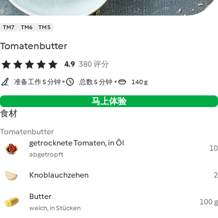
TM7
TM6
TM5
Tomatenbutter
4.9
380 评分
准备工作 5 分钟
总数 5 分钟
140 g
马上体验
食材
Tomatenbutter
getrocknete Tomaten, in Öl
10
abgetropft
Knoblauchzehen
2
Butter
100 g
weich, in Stücken