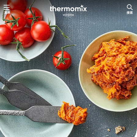
跳
菜单
搜索
至
内
容