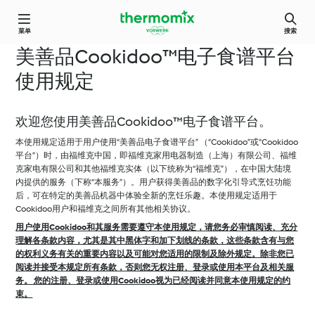
菜单
搜索
美善品Cookidoo™电子食谱平台
使用规定
欢迎您使用美善品Cookidoo™电子食谱平台。
本使用规定适用于用户使用“美善品电子食谱平台” （“Cookidoo”或“Cookidoo
平台”）时，由福维克中国，即福维克家用电器制造（上海）有限公司、福维
克家电有限公司和其他福维克实体（以下统称为“福维克”），在中国大陆境
内提供的服务（下称“本服务”）。用户获得美善品的数字化引导式烹饪功能
后，可在特定的美善品机器中体验全新的烹饪乐趣。本使用规定适用于
Cookidoo用户和福维克之间所有其他相关协议。
用户使用Cookidoo和其服务需要遵守本使用规定，请您务必审慎阅读、充分
理解各条款内容，尤其是其中黑体字和加下划线的条款，这些条款含有与您
的权利义务有关的重要内容以及可能对您适用的限制及除外规定。除非您已
阅读并接受本规定所有条款，否则您无权注册、登录或使用本平台及相关服
务。 您的注册、登录或使用Cookidoo视为已经阅读并同意本使用规定的约
束。