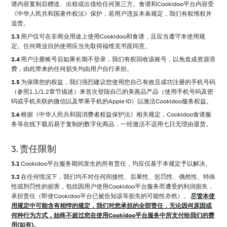
谱内容复制后赠送、出租或出借给任何第三方。食谱和Cookidoo平台内容受
《中华人民共和国著作权法》保护，若用户违反本条规定，我们有权维权并
追责。
2.3
用户仅可在非商业用途上使用Cookidoo和食谱，且应当遵守本使用规
定。任何商业目的使用应当先取得福维克书面同意。
2.4
用户注册账号后如果长期不登录，我们有权回收该账号，以免造成资源浪
费，由此带来的任何损失均由用户自行承担。
2.5
为保障您的权益，我们强烈建议您使用您自己有效且成功注册的手机号码
（参照1.1/1.2章节描述）来首次登陆自己的美善品产品（使用手机号码及密
码或手机关联的微信以及苹果手机的Apple ID）以激活Cookidoo服务权益。
2.6
根据《中华人民共和国消费者权益保护法》相关规定，Cookidoo食谱服
务等在线下载后易于复制的数字化商品，一经激活不适用七日无理由退货。
3. 责任限制
3.1
Cookidoo平台服务期间发生的所有责任，均应仅基于本规定予以解决。
3.2
在任何情况下，我们均不对任何间接性、后果性、惩罚性、偶然性、特殊
性或刑罚性的损害，包括因用户使用Cookidoo平台服务而遭受的利润损失，
承担责任（即使Cookidoo平台已被告知该等损失的可能性亦然）。
尽管本使
用规定中可能含有相悖的规定，我们对您承担的全部责任，无论因何原因或
何种行为方式，始终不超过您在使用Cookidoo平台服务中所支付给我们的费
用(如有)。