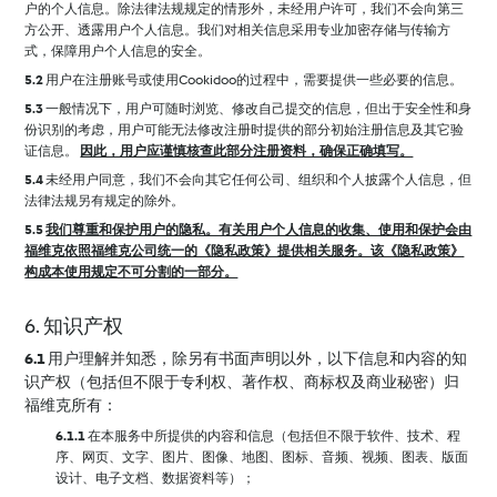
户的个人信息。除法律法规规定的情形外，未经用户许可，我们不会向第三
方公开、透露用户个人信息。我们对相关信息采用专业加密存储与传输方
式，保障用户个人信息的安全。
5.2
用户在注册账号或使用Cookidoo的过程中，需要提供一些必要的信息。
5.3
一般情况下，用户可随时浏览、修改自己提交的信息，但出于安全性和身
份识别的考虑，用户可能无法修改注册时提供的部分初始注册信息及其它验
证信息。
因此，用户应谨慎核查此部分注册资料，确保正确填写。
5.4
未经用户同意，我们不会向其它任何公司、组织和个人披露个人信息，但
法律法规另有规定的除外。
5.5
我们尊重和保护用户的隐私。有关用户个人信息的收集、使用和保护会由
福维克依照福维克公司统一的《隐私政策》提供相关服务。该《隐私政策》
构成本使用规定不可分割的一部分。
6. 知识产权
6.1
用户理解并知悉，除另有书面声明以外，以下信息和内容的知
识产权（包括但不限于专利权、著作权、商标权及商业秘密）归
福维克所有：
6.1.1
在本服务中所提供的内容和信息（包括但不限于软件、技术、程
序、网页、文字、图片、图像、地图、图标、音频、视频、图表、版面
设计、电子文档、数据资料等）；