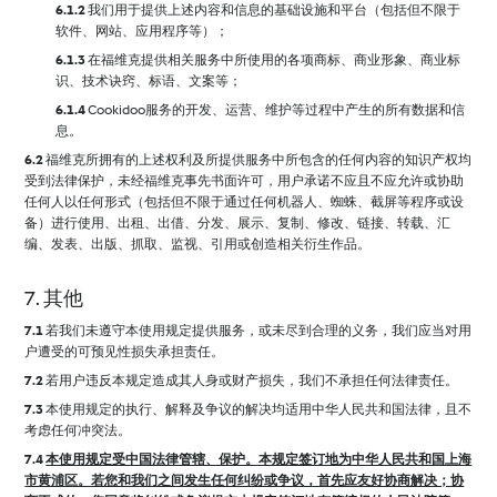
6.1.2
我们用于提供上述内容和信息的基础设施和平台（包括但不限于
软件、网站、应用程序等）；
6.1.3
在福维克提供相关服务中所使用的各项商标、商业形象、商业标
识、技术诀窍、标语、文案等；
6.1.4
Cookidoo服务的开发、运营、维护等过程中产生的所有数据和信
息。
6.2
福维克所拥有的上述权利及所提供服务中所包含的任何内容的知识产权均
受到法律保护，未经福维克事先书面许可，用户承诺不应且不应允许或协助
任何人以任何形式（包括但不限于通过任何机器人、蜘蛛、截屏等程序或设
备）进行使用、出租、出借、分发、展示、复制、修改、链接、转载、汇
编、发表、出版、抓取、监视、引用或创造相关衍生作品。
7. 其他
7.1
若我们未遵守本使用规定提供服务，或未尽到合理的义务，我们应当对用
户遭受的可预见性损失承担责任。
7.2
若用户违反本规定造成其人身或财产损失，我们不承担任何法律责任。
7.3
本使用规定的执行、解释及争议的解决均适用中华人民共和国法律，且不
考虑任何冲突法。
7.4
本使用规定受中国法律管辖、保护。本规定签订地为中华人民共和国上海
市黄浦区。若您和我们之间发生任何纠纷或争议，首先应友好协商解决；协