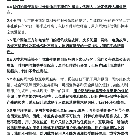
3.3
我们的责任限制也分别适用于我们的雇员，代理人，法定代表人和供应
商。
3.4
用户违反本使用规定或相关的服务条款的规定，导致或产生的任何第三方
主张的任何索赔、要求或损失，包括合理的律师费，用户同意赔偿我们并使
之免受损害。
3.5
用户因第三方如电信部门的通讯线路故障、技术问题、网络、电脑故障、
系统不稳定性及其他各种不可抗力原因而遭受的一切损失，我们不承担责
任。
3.6
因技术故障等不可抗事件影响到服务的正常运行的，我们及合作单位承诺
在第一时间内与相关单位配合，及时处理进行修复，但用户因此而遭受的一
切损失，我们不承担责任。
3.7
本服务同大多数互联网服务一样，受包括但不限于用户原因、网络服务质
量、社会环境等因素的差异影响，可能受到各种安全问题的侵扰，如他人利
用用户的资料，造成现实生活中的骚扰。
用户应加强信息安全及数据的保护
意识，要注意加强密码保护，以免遭致损失和骚扰，因用户密码保护不善所
产生的损失，以及因此造成的个人信息泄露带来的风险，我们不承担责任。
3.8
用户须明白，使用本服务因涉及Internet服务，可能会受到各个环节不稳
定因素的影响。因此，本服务存在因不可抗力、计算机病毒或黑客攻击、系
统不稳定、用户所在位置、用户关机以及其他任何技术、互联网络、通信线
路原因等造成的服务中断或不能满足用户要求的风险。用户须承担以上风
险，我们不作担保。对因此导致用户不能发送和接受阅读信息、或接发错信