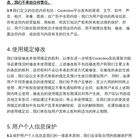
息，我们不承担任何责任。
3.9
我们定义的信息内容包括：Cookidoo平台发布的菜谱、文字、软件、声
音、相片、录像、图表；在广告中全部内容；我们为用户提供的商业信息，
所有这些内容受版权、商标权、和其它知识产权和所有权法律的保护。所
以，用户只能在取得授权后才能使用这些内容，而不能擅自复制、修改、编
纂这些内容、或创造与内容有关的衍生产品。
4. 使用规定修改
我们保留修改本使用规定的权利，以便在进一步研发Cookidoo及拓展新功能
等必要情况时修改本使用规定。上述修改权不包括修改用户和我们主要义务
的条款的权利，这些权利不会以本条款所述方式被修改。在修改的条款生效
以前，我们会以文本形式将新的规定及预计生效日期通知用户。 同时，如果
用户不同意修改后的使用规定，我们给予用户足够的，至少六周的时间终止
使用，用户有权依据使用规定不事先通知即终止合同。如果用户未在上述期
限内终止使用，修改后的使用规定将在期满后对用户生效。 用户应以书面或
其他文本形式（例如通过手机短信）终止本使用规定。在我们发出的更改使
用规定的通知中告知用户其享有的解除权、适当的解除期间、在通知修改后
的使用规定后，我们将告知用户其终止权利和适当的终止期限。
5. 用户个人信息保护
5.1
保护用户个人信息是我们的一项基本原则，我们会采取合理的措施保护用