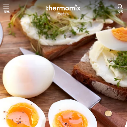
跳
菜单
搜索
至
内
容