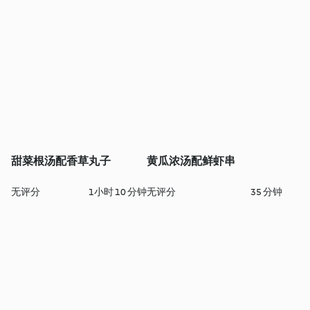
甜菜根汤配香草丸子
黄瓜浓汤配鲜虾串
无评分
1小时 10 分钟
无评分
35 分钟