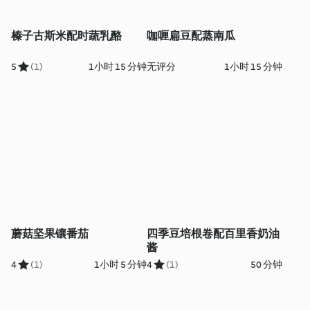
榛子古斯米配时蔬乳酪
咖喱扁豆配蒸南瓜
5
(1)
1小时 15 分钟
无评分
1小时 15 分钟
蘑菇坚果镶番茄
四季豆培根卷配百里香奶油
酱
4
(1)
1小时 5 分钟
4
(1)
50 分钟