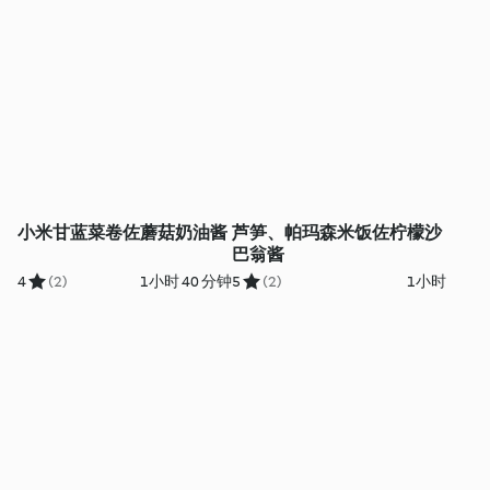
小米甘蓝菜卷佐蘑菇奶油酱
芦笋、帕玛森米饭佐柠檬沙
巴翁酱
4
(2)
1小时 40 分钟
5
(2)
1小时