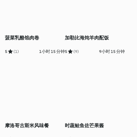
菠菜乳酪馅肉卷
加勒比海炖羊肉配饭
5
(1)
1小时 15 分钟
5
(9)
9小时 15 分钟
摩洛哥古斯米风味餐
时蔬鲑鱼佐芒果酱