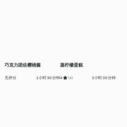
巧克力团佐樱桃酱
蒸柠檬蛋糕
无评分
1小时 30 分钟
4
(4)
2小时 20 分钟