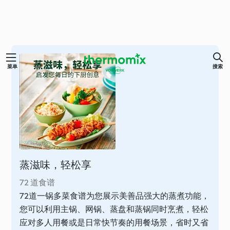
跳
菜单
搜索
至
内
容
蒸滋味，轻松享
72 道食谱
72道一锅多菜食谱为您展示美善品强大的蒸煮功能，
您可以利用主锅、网锅、蒸盘和蒸锅同时烹煮，轻松
应对多人用餐或是日常快节奏的用餐场景，省时又省