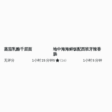
蒸茄乳酪千层面
地中海海鲜饭配西班牙辣香
肠
无评分
1小时 25 分钟
5
(16)
1小时 5 分钟