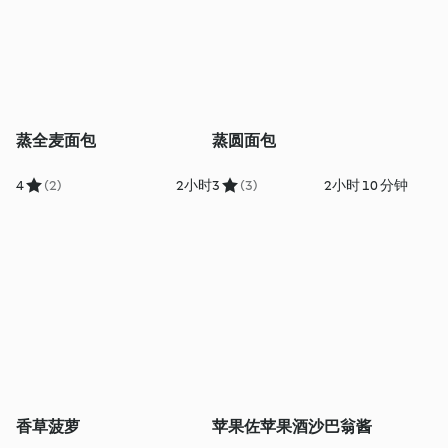
蒸全麦面包
蒸圆面包
4
(2)
2小时
3
(3)
2小时 10 分钟
香草菠萝
苹果佐苹果酒沙巴翁酱