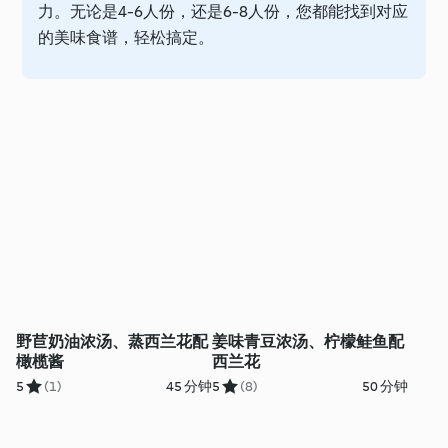
力。无论是4-6人份，还是6-8人份，您都能找到对应
的美味食谱，轻松搞定。
野苣奶油浓汤、蒸西兰花配
姜味青豆浓汤、柠檬鲑鱼配
橄榄酱
西兰花
5
(1)
45 分钟
5
(8)
50 分钟