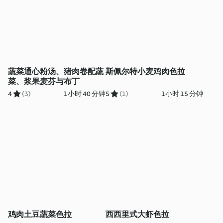
蔬菜通心粉汤、猪肉卷配蔬
斯佩尔特小麦鸡肉色拉
菜、浆果麦芬与布丁
4
(3)
1小时 40 分钟
5
(1)
1小时 15 分钟
鸡肉土豆蔬菜色拉
西西里式大虾色拉