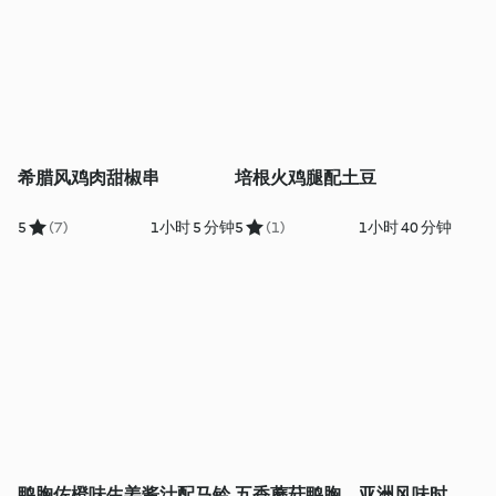
希腊风鸡肉甜椒串
培根火鸡腿配土豆
5
(7)
1小时 5 分钟
5
(1)
1小时 40 分钟
鸭胸佐橙味生姜酱汁配马铃
五香蘑菇鸭胸、亚洲风味时