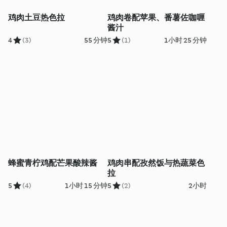
鸡肉土豆热色拉
鸡肉卷配苹果、番薯佐咖喱
酱汁
4
(3)
55 分钟
5
(1)
1小时 25 分钟
蜂蜜青柠鸡配芒果酸辣酱
鸡肉串配孜然饭与热蔬菜色
拉
5
(4)
1小时 15 分钟
5
(2)
2小时