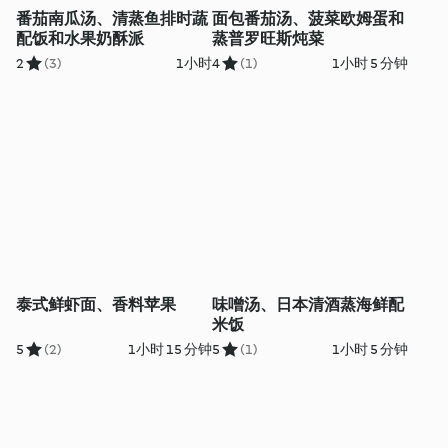
番茄南瓜汤、清蒸鱼排时蔬
面包番茄汤、菠菜欧姆蛋和
配饭和水果奶酥派
蒸普罗旺斯炖菜
2
(3)
1小时
4
(1)
1小时 5 分钟
泰式鲜虾面、香料苹果
味噌汤、日本清酒蒸海鲜配
米饭
5
(2)
1小时 15 分钟
5
(1)
1小时 5 分钟