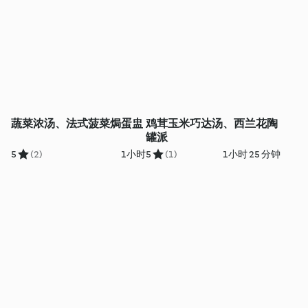
蔬菜浓汤、法式菠菜焗蛋盅
鸡茸玉米巧达汤、西兰花陶
罐派
5
(2)
1小时
5
(1)
1小时 25 分钟