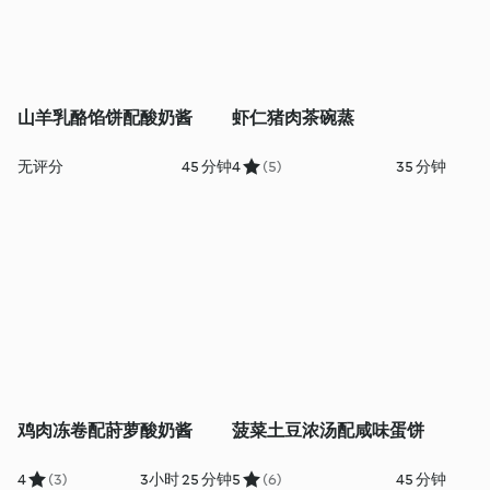
山羊乳酪馅饼配酸奶酱
虾仁猪肉茶碗蒸
无评分
45 分钟
4
(5)
35 分钟
鸡肉冻卷配莳萝酸奶酱
菠菜土豆浓汤配咸味蛋饼
4
(3)
3小时 25 分钟
5
(6)
45 分钟