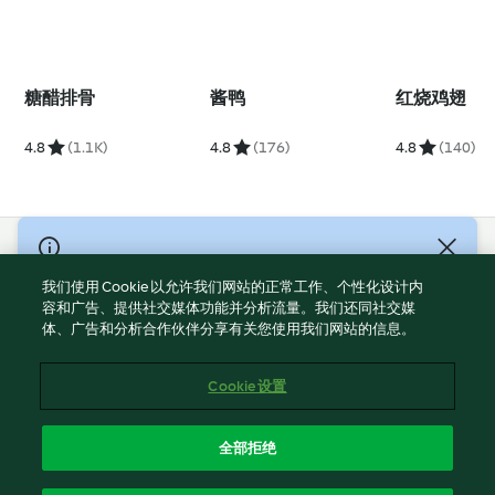
糖醋排骨
酱鸭
红烧鸡翅
4.8
(1.1K)
4.8
(176)
4.8
(140)
© Copyright 2021-2023 福维克信息科技(上海)有限公司 版权所有
2026
我们使用 Cookie 以允许我们网站的正常工作、个性化设计内
容和广告、提供社交媒体功能并分析流量。我们还同社交媒
使用规定
体、广告和分析合作伙伴分享有关您使用我们网站的信息。
隐私政策
免责声明
Cookie 设置
Cookies
沪ICP备2023011187号-5
全部拒绝
ICP许可证号：沪通信管自贸[2026]3号