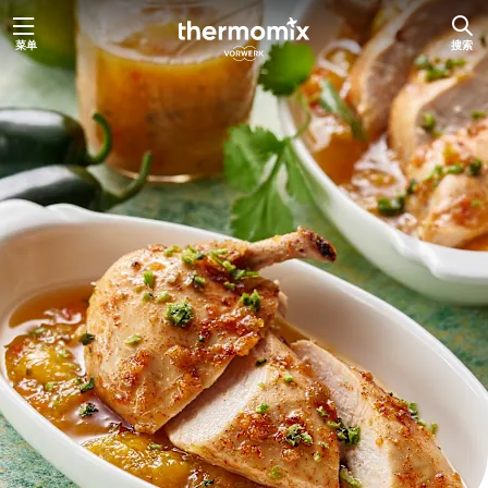
跳
菜单
搜索
至
内
容