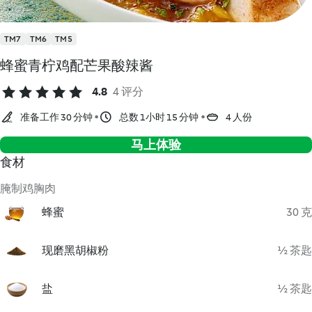
TM7
TM6
TM5
蜂蜜青柠鸡配芒果酸辣酱
4.8
4 评分
准备工作 30 分钟
总数 1小时 15 分钟
4 人份
马上体验
食材
腌制鸡胸肉
蜂蜜
30 克
现磨黑胡椒粉
½ 茶匙
盐
½ 茶匙