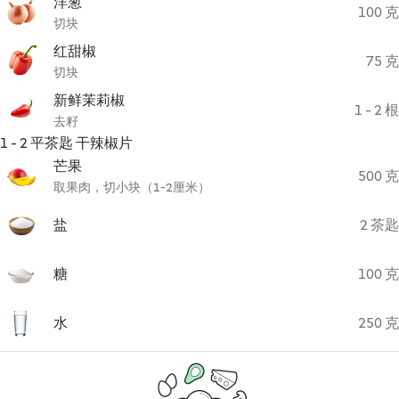
洋葱
100 克
切块
红甜椒
75 克
切块
新鲜茉莉椒
1 - 2 根
去籽
1 - 2 平茶匙 干辣椒片
芒果
500 克
取果肉，切小块（1-2厘米）
盐
2 茶匙
糖
100 克
水
250 克