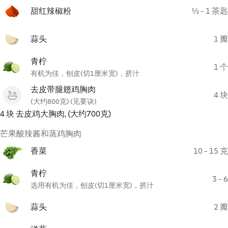
甜红辣椒粉
½ - 1 茶匙
蒜头
1 瓣
青柠
1 个
有机为佳，刨皮(切1厘米宽)，挤汁
去皮带腿翅鸡胸肉
4 块
(大约800克) (见要诀)
4 块 去皮鸡大胸肉, (大约700克)
芒果酸辣酱和蒸鸡胸肉
香菜
10 - 15 克
青柠
3 - 6
选用有机为佳，刨皮(切1厘米宽)，挤汁
蒜头
2 瓣