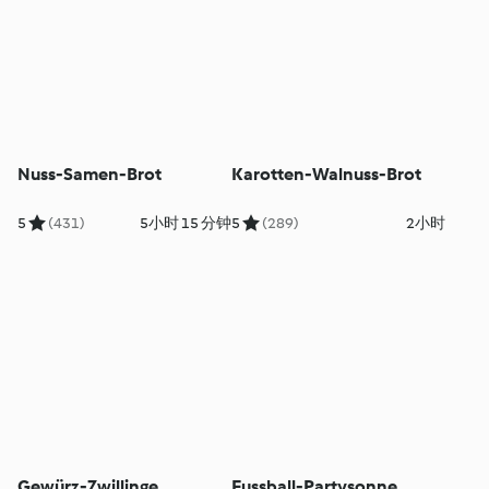
Nuss-Samen-Brot
Karotten-Walnuss-Brot
5
(431)
5小时 15 分钟
5
(289)
2小时
Gewürz-Zwillinge
Fussball-Partysonne