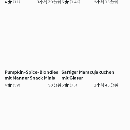
4
(11)
1小时 30 分钟
5
(1.4K)
2小时 15 分钟
Pumpkin-Spice-Blondies
Saftiger Maracujakuchen
mit Manner Snack Minis
mit Glasur
4
(59)
50 分钟
5
(75)
1小时 45 分钟