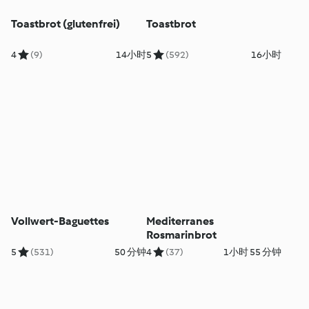
Toastbrot (glutenfrei)
Toastbrot
4
(9)
14小时
5
(592)
16小时
Vollwert-Baguettes
Mediterranes
Rosmarinbrot
5
(531)
50 分钟
4
(37)
1小时 55 分钟