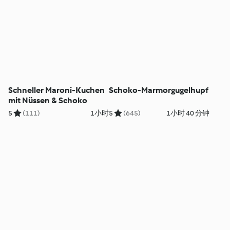
Schneller Maroni-Kuchen
Schoko-Marmorgugelhupf
mit Nüssen & Schoko
5
(111)
1小时
5
(645)
1小时 40 分钟