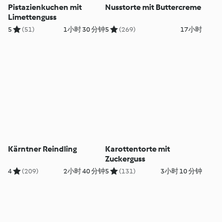
Pistazienkuchen mit
Nusstorte mit Buttercreme
Limettenguss
5
(51)
1小时 30 分钟
5
(269)
17小时
Kärntner Reindling
Karottentorte mit
Zuckerguss
4
(209)
2小时 40 分钟
5
(131)
3小时 10 分钟