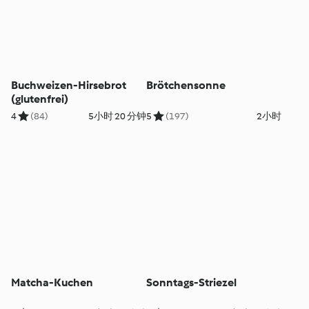
Buchweizen-Hirsebrot
Brötchensonne
(glutenfrei)
4
(84)
5小时 20 分钟
5
(197)
2小时
Matcha-Kuchen
Sonntags-Striezel