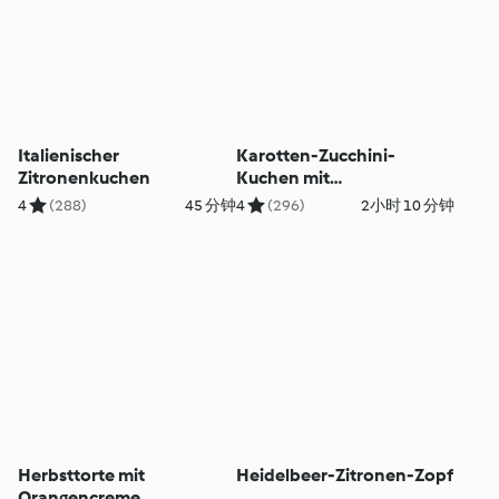
Italienischer
Karotten-Zucchini-
Zitronenkuchen
Kuchen mit
Frischkäsetopping
4
(288)
45 分钟
4
(296)
2小时 10 分钟
Herbsttorte mit
Heidelbeer-Zitronen-Zopf
Orangencreme