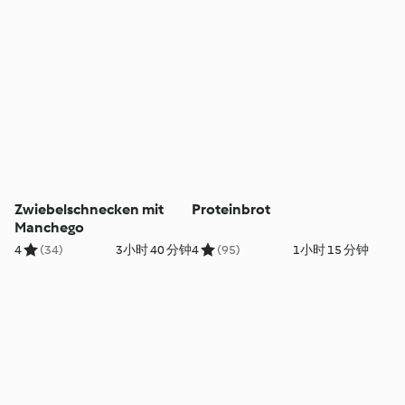
Zwiebelschnecken mit
Proteinbrot
Manchego
4
(34)
3小时 40 分钟
4
(95)
1小时 15 分钟