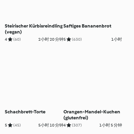
Steirischer Kürbisreindling
Saftiges Bananenbrot
(vegan)
4
(60)
2小时 20 分钟
5
(630)
1小时
Schachbrett-Torte
Orangen-Mandel-Kuchen
(glutenfrei)
5
(45)
5小时 10 分钟
4
(307)
1小时 5 分钟