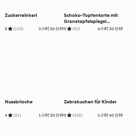
Zuckerreinkerl
Schoko-Topfentorte mit
Granatapfelspiegel
(glutenfrei)
5
(110)
2小时 50 分钟
5
(52)
6小时 30 分钟
Nussbrioche
Zebrakuchen für Kinder
4
(31)
1小时 30 分钟
5
(425)
1小时 40 分钟