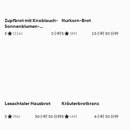
Zupfbrot mit Knoblauch-
Nurkorn-Brot
Sonnenblumen-
Kräuterpaste
5
(216)
2小时
5
(89)
13小时 30 分钟
Lesachtaler Hausbrot
Kräuterbrotkranz
5
(96)
30小时 30 分钟
5
(49)
4小时 30 分钟