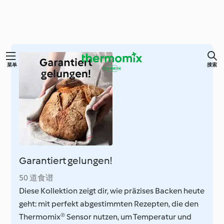
跳
菜单
搜索
至
内
容
Garantiert gelungen!
50 道食谱
Diese Kollektion zeigt dir, wie präzises Backen heute
geht: mit perfekt abgestimmten Rezepten, die den
Thermomix® Sensor nutzen, um Temperatur und