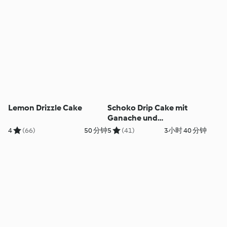
Lemon Drizzle Cake
Schoko Drip Cake mit
Ganache und
Amarenakirschen
4
(66)
50 分钟
5
(41)
3小时 40 分钟