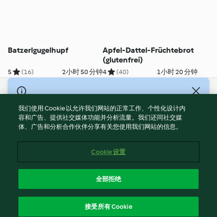
Batzerlgugelhupf
Apfel-Dattel-Früchtebrot
(glutenfrei)
5
(16)
2小时 50 分钟
4
(40)
1小时 20 分钟
© Copyright 2021-2023 福维克信息科技(上海)有限公司 版权所有
2026
我们使用 Cookie 以允许我们网站的正常工作、个性化设计内
容和广告、提供社交媒体功能并分析流量。我们还同社交媒
使用规定
体、广告和分析合作伙伴分享有关您使用我们网站的信息。
隐私政策
免责声明
Cookie 设置
Cookies
沪ICP备2023011187号-5
全部拒绝
ICP许可证号：沪通信管自贸[2026]3号
简体中文
接受所有 Cookie