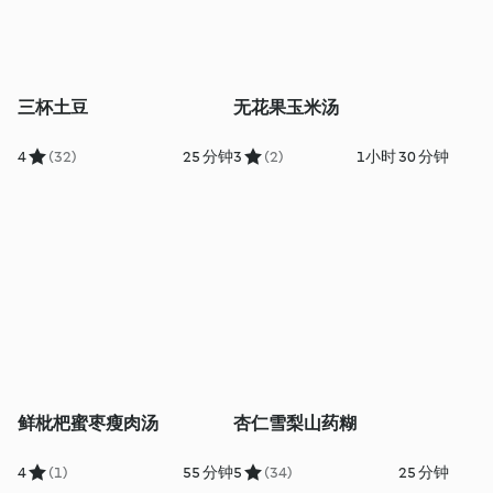
三杯土豆
无花果玉米汤
4
(32)
25 分钟
3
(2)
1小时 30 分钟
鲜枇杷蜜枣瘦肉汤
杏仁雪梨山药糊
4
(1)
55 分钟
5
(34)
25 分钟