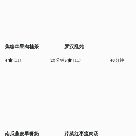
焦糖苹果肉桂茶
罗汉乱炖
4
(11)
20 分钟
5
(11)
40 分钟
南瓜燕麦早餐奶
芹菜红枣瘦肉汤