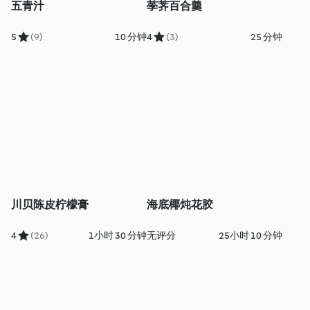
五青汁
荸荠百合羹
5
(9)
10 分钟
4
(3)
25 分钟
川贝陈皮柠檬膏
海底椰炖花胶
4
(26)
1小时 30 分钟
无评分
25小时 10 分钟