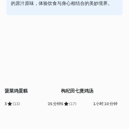
的原汁原味，体验饮食与身心相结合的美妙境界。
菠菜鸡蛋糕
枸杞田七煲鸡汤
3
(13)
25 分钟
5
(17)
1小时 10 分钟