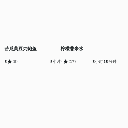
苦瓜黄豆炖鲍鱼
柠檬薏米水
5
(5)
5小时
4
(17)
3小时 15 分钟