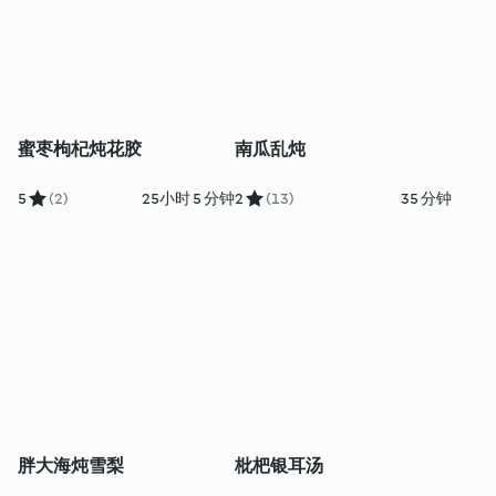
蜜枣枸杞炖花胶
南瓜乱炖
5
(2)
25小时 5 分钟
2
(13)
35 分钟
胖大海炖雪梨
枇杷银耳汤