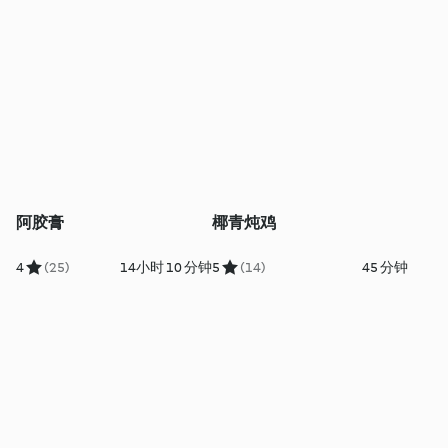
阿胶膏
椰青炖鸡
4
(25)
14小时 10 分钟
5
(14)
45 分钟