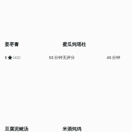
姜枣膏
蜜瓜炖瑶柱
5
(42)
55 分钟
无评分
45 分钟
豆腐泥鳅汤
米酒炖鸡