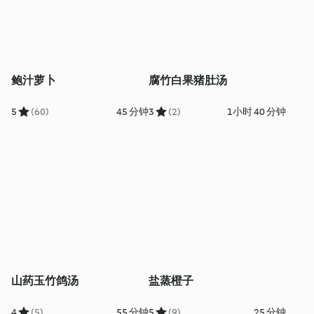
鲍汁萝卜
腐竹白果猪肚汤
5
(60)
45 分钟
3
(2)
1小时 40 分钟
山药玉竹鸽汤
盐蒸橙子
4
(5)
55 分钟
5
(9)
25 分钟