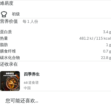
难易度
初级
营养价值
每 1 人份
蛋白质
3.4 g
热量
481.2 kJ / 115 kcal
脂肪
1 g
膳食纤维
0.7 g
碳水化合物
22.8 g
还收录在
四季养生
68 道食谱
中国
您可能还喜欢...