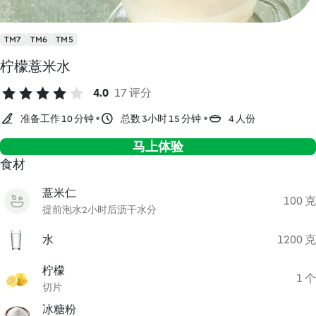
TM7
TM6
TM5
柠檬薏米水
4.0
17 评分
准备工作 10 分钟
总数 3小时 15 分钟
4 人份
马上体验
食材
薏米仁
100 克
提前泡水2小时后沥干水分
水
1200 克
柠檬
1 个
切片
冰糖粉