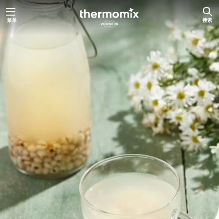
跳
菜单
搜索
至
内
容