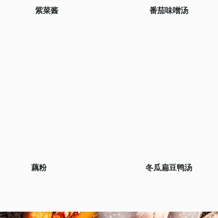
紫菜酱
番茄味噌汤
藕粉
冬瓜扁豆鸭汤