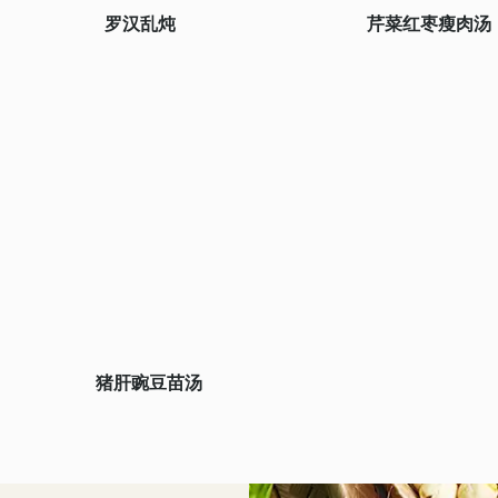
罗汉乱炖
芹菜红枣瘦肉汤
猪肝豌豆苗汤