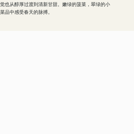
觉也从醇厚过渡到清新甘甜。嫩绿的菠菜，翠绿的小
菜品中感受春天的脉搏。