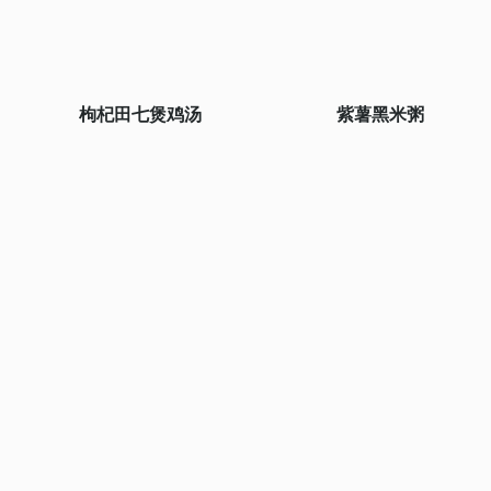
枸杞田七煲鸡汤
紫薯黑米粥