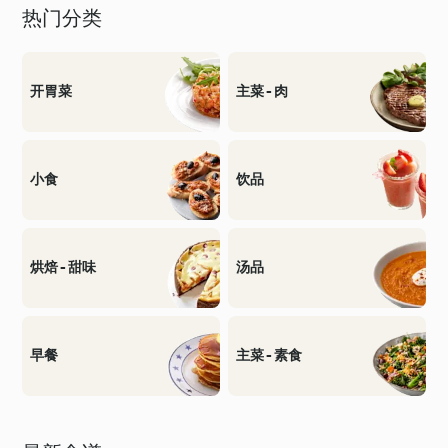
热门分类
开胃菜
主菜 - 肉
小食
饮品
烘焙 - 甜味
汤品
早餐
主菜 - 素食