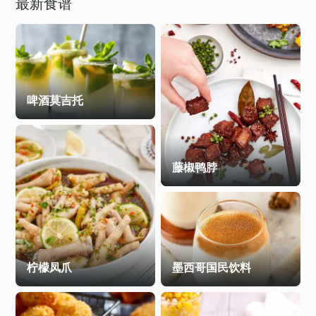
最新食谱
啤酒莫吉托
藤椒鸭脖
柠檬凤爪
墨西哥国民饮料