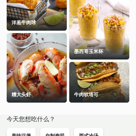
洋葱牛肉球
墨西哥玉米杯
糟大头虾
牛肉软塔可
今天您想吃什么？
美味汉堡
自制寿司
西式冷汤