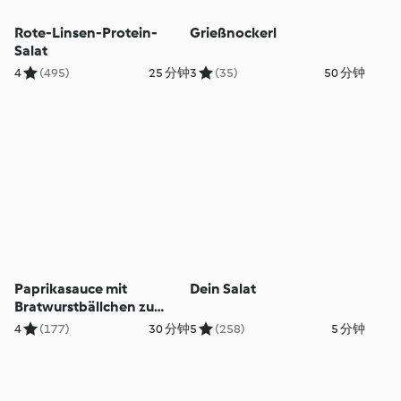
Rote-Linsen-Protein-
Grießnockerl
Salat
4
(495)
25 分钟
3
(35)
50 分钟
Paprikasauce mit
Dein Salat
Bratwurstbällchen zu
Nudeln
4
(177)
30 分钟
5
(258)
5 分钟