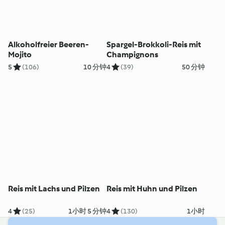
Alkoholfreier Beeren-
Spargel-Brokkoli-Reis mit
Mojito
Champignons
5
(106)
10 分钟
4
(39)
50 分钟
Reis mit Lachs und Pilzen
Reis mit Huhn und Pilzen
4
(25)
1小时 5 分钟
4
(130)
1小时