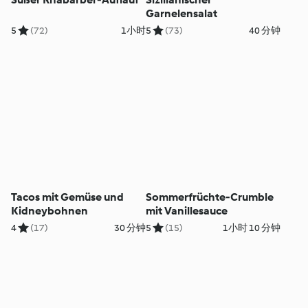
Garnelensalat
5
(72)
1小时
5
(73)
40 分钟
Tacos mit Gemüse und
Sommerfrüchte-Crumble
Kidneybohnen
mit Vanillesauce
4
(17)
30 分钟
5
(15)
1小时 10 分钟