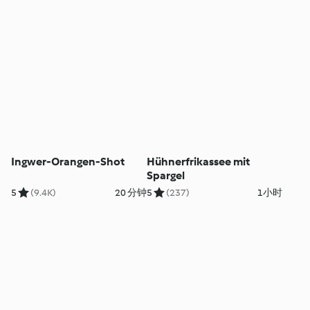
Ingwer-Orangen-Shot
Hühnerfrikassee mit
Spargel
5
(9.4K)
20 分钟
5
(237)
1小时