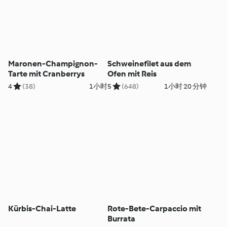
Maronen-Champignon-
Schweinefilet aus dem
Tarte mit Cranberrys
Ofen mit Reis
4
(38)
1小时
5
(648)
1小时 20 分钟
Kürbis-Chai-Latte
Rote-Bete-Carpaccio mit
Burrata