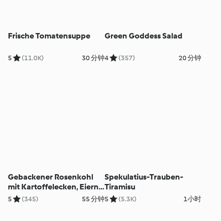
Frische Tomatensuppe
Green Goddess Salad
5
(11.0K)
30 分钟
4
(357)
20 分钟
Gebackener Rosenkohl
Spekulatius-Trauben-
mit Kartoffelecken, Eiern
Tiramisu
und Senfsauce
5
(345)
55 分钟
5
(5.3K)
1小时