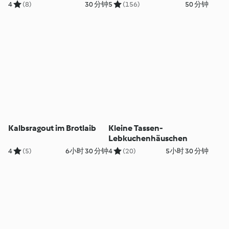
4
(8)
30 分钟
5
(156)
50 分钟
Kalbsragout im Brotlaib
Kleine Tassen-
Lebkuchenhäuschen
4
(5)
6小时 30 分钟
4
(20)
5小时 30 分钟