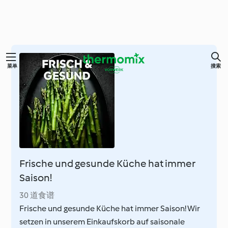
跳
菜单
搜索
至
内
容
Frische und gesunde Küche hat immer
Saison!
30 道食谱
Frische und gesunde Küche hat immer Saison! Wir
setzen in unserem Einkaufskorb auf saisonale