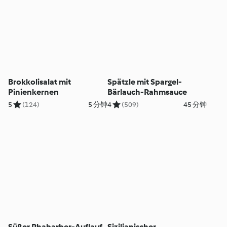
Brokkolisalat mit
Spätzle mit Spargel-
Pinienkernen
Bärlauch-Rahmsauce
5
(124)
5 分钟
4
(509)
45 分钟
Süßer Rhabarber-Auflauf
Sizilianischer