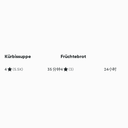
Kürbissuppe
Früchtebrot
4
(5.5K)
35 分钟
4
(3)
24小时