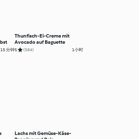
Thunfisch-Ei-Creme mit
bst
Avocado auf Baguette
15 分钟
5
(584)
1小时
e
Lachs mit Gemüse-Käse-