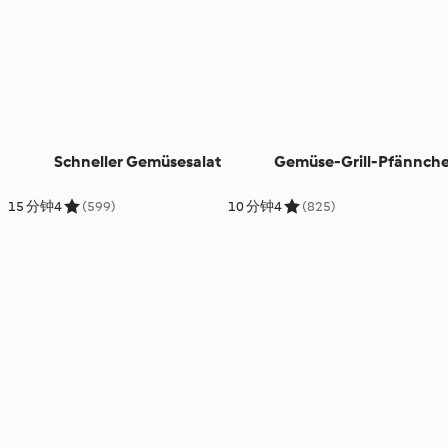
Schneller Gemüsesalat
Gemüse-Grill-Pfännch
15 分钟
4
(599)
10 分钟
4
(825)