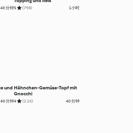
Topping und Reis
40 分钟
5
(798)
1小时
te und
Hähnchen-Gemüse-Topf mit
Gnocchi
40 分钟
4
(2.1K)
40 分钟