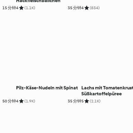
Hackfleischbällchen
15 分钟
4
(1.1K)
35 分钟
4
(834)
Pilz-Käse-Nudeln mit Spinat
Lachs mit Tomatenkrus
Süßkartoffelpüree
50 分钟
4
(1.9K)
35 分钟
5
(2.1K)