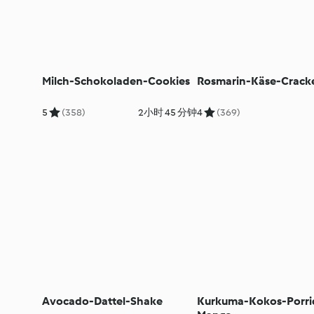
Milch-Schokoladen-Cookies
Rosmarin-Käse-Crack
5
(358)
2小时 45 分钟
4
(369)
Avocado-Dattel-Shake
Kurkuma-Kokos-Porri