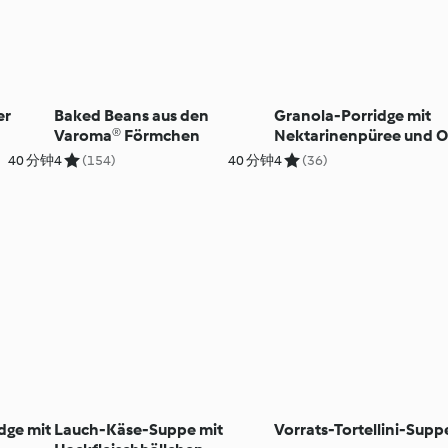
er
Baked Beans aus den
Granola-Porridge mit
Varoma® Förmchen
Nektarinenpüree und O
40 分钟
4
(154)
40 分钟
4
(36)
dge mit
Lauch-Käse-Suppe mit
Vorrats-Tortellini-Supp