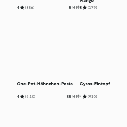
Mango
4
(536)
5 分钟
5
(179)
One-Pot-Hähnchen-Pasta
Gyros-Eintopf
4
(6.1K)
35 分钟
4
(910)