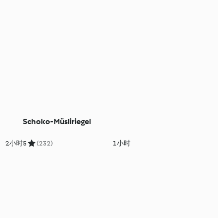
Schoko-Müsliriegel
2小时
5
(232)
1小时