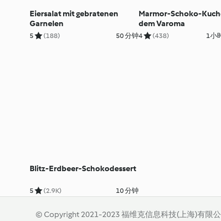
Eiersalat mit gebratenen
Marmor-Schoko-Kuch
Garnelen
dem Varoma
5
(188)
50 分钟
4
(438)
1小时
Blitz-Erdbeer-Schokodessert
5
(2.9K)
10 分钟
© Copyright 2021-2023 福维克信息科技(上海)有限