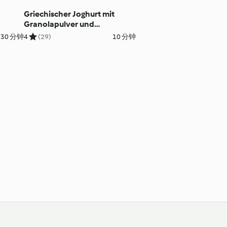
Griechischer Joghurt mit
Granolapulver und
Cantaloupe-Melone
30 分钟
4
(29)
10 分钟