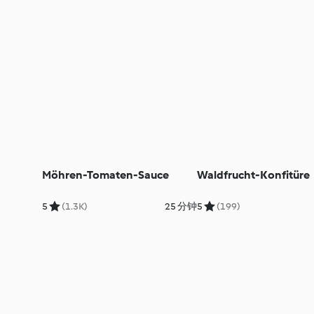
Möhren-Tomaten-Sauce
Waldfrucht-Konfitüre
5
(1.3K)
25 分钟
5
(199)