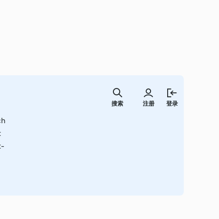
跳
至
搜索
注册
登录
内
容
ch
t
t-