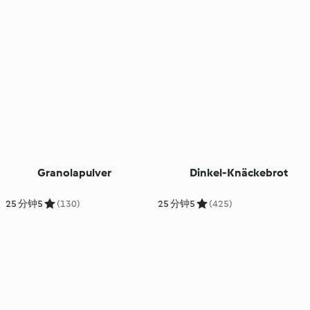
Granolapulver
Dinkel-Knäckebrot
25 分钟
5
(130)
25 分钟
5
(425)