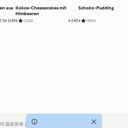
en aus
Kokos-Cheesecakes mit
Schoko-Pudding
Himbeeren
 30 分钟
5
(108)
4小时
4
(396)
公司 版权所有 2026