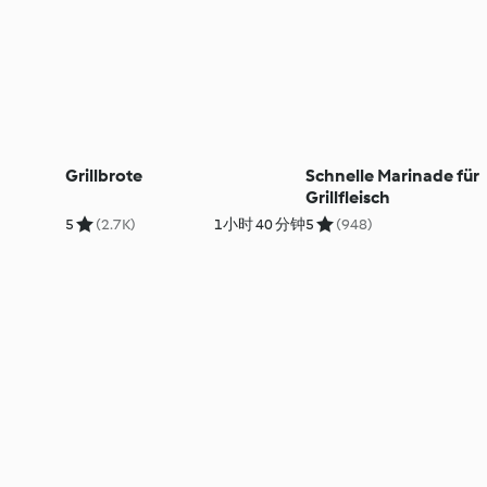
Grillbrote
Schnelle Marinade für
Grillfleisch
5
(2.7K)
1小时 40 分钟
5
(948)