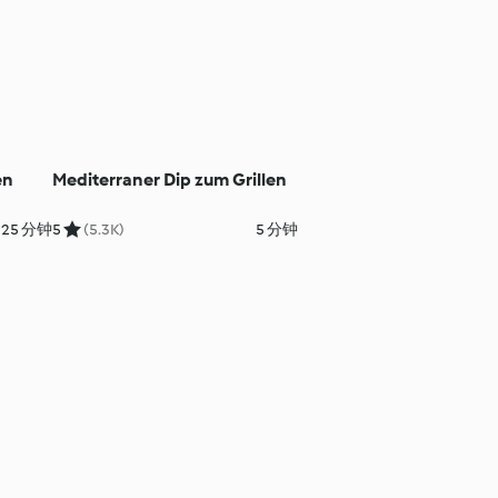
en
Mediterraner Dip zum Grillen
25 分钟
5
(5.3K)
5 分钟