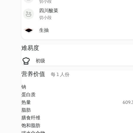
切小段
四川酸菜
切小段
生抽
难易度
初级
营养价值
每 1 人份
钠
蛋白质
热量
609.3
脂肪
膳食纤维
饱和脂肪