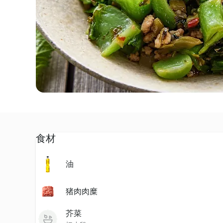
食材
油
猪肉肉糜
芥菜