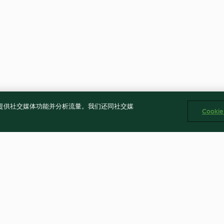
告、提供社交媒体功能并分析流量。我们还同社交媒
Cooki
日式筑前煮
青椒炒臭豆腐