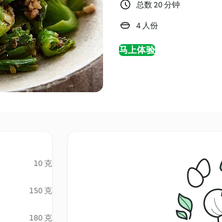
总数 20 分钟
4 人份
马上体验
10 克
150 克
180 克