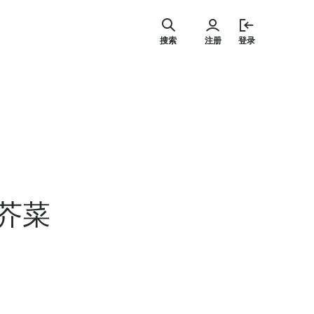
跳
至
搜索
注册
登录
内
容
芥菜