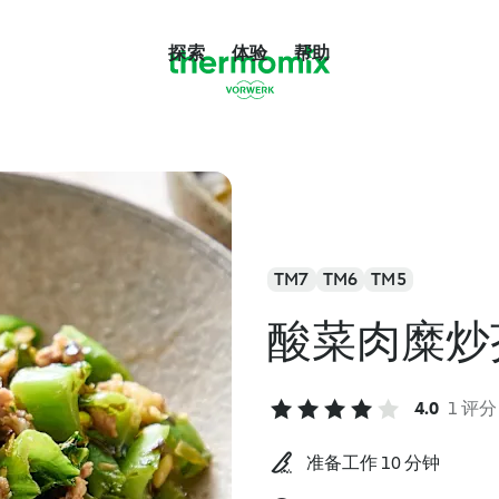
探索
体验
帮助
TM7
TM6
TM5
酸菜肉糜炒
4.0
1 评分
准备工作 10 分钟