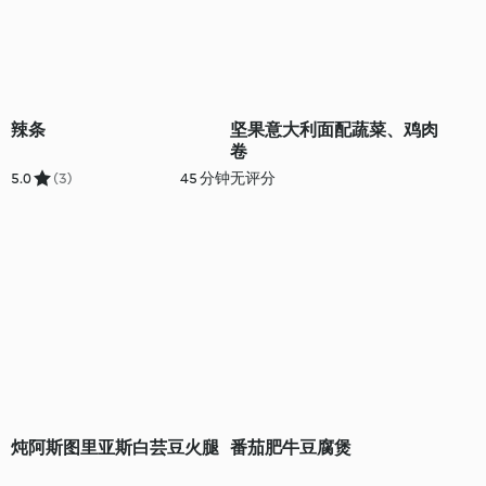
辣条
坚果意大利面配蔬菜、鸡肉
卷
5.0
(3)
45 分钟
无评分
炖阿斯图里亚斯白芸豆火腿
番茄肥牛豆腐煲