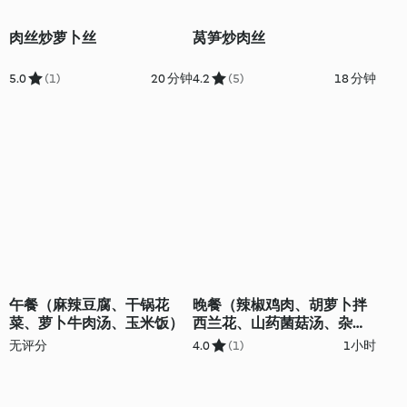
肉丝炒萝卜丝
莴笋炒肉丝
5.0
(1)
20 分钟
4.2
(5)
18 分钟
午餐（麻辣豆腐、干锅花
晚餐（辣椒鸡肉、胡萝卜拌
菜、萝卜牛肉汤、玉米饭）
西兰花、山药菌菇汤、杂粮
米饭）
无评分
4.0
(1)
1小时