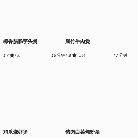
椰香腊肠芋头煲
腐竹牛肉煲
3.7
(3)
35 分钟
4.8
(13)
47 分钟
鸡爪烧虾煲
猪肉白菜炖粉条