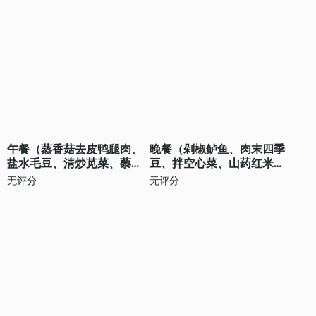
午餐（蒸香菇去皮鸭腿肉、
晚餐（剁椒鲈鱼、肉末四季
盐水毛豆、清炒苋菜、藜麦
豆、拌空心菜、山药红米
大米饭）
饭）
无评分
无评分