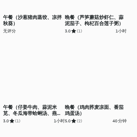
午餐（沙葱猪肉蒸饺、凉拌
晚餐（芦笋蘑菇炒虾仁、蒜
秋葵）
泥茄子、枸杞百合莲子粥）
无评分
3.0
(1)
1小时
午餐（仔姜牛肉、蒜泥米
晚餐（鸡肉荞麦凉面、番茄
苋、冬瓜海带蛤蜊汤、燕麦
鸡蛋汤）
芡实饭）
3.0
(1)
1小时
5.0
(2)
40 分钟