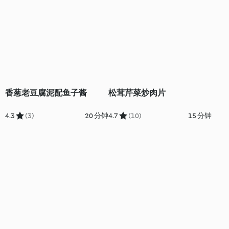
香葱老豆腐泥配鱼子酱
松茸芹菜炒肉片
4.3
(3)
20 分钟
4.7
(10)
15 分钟