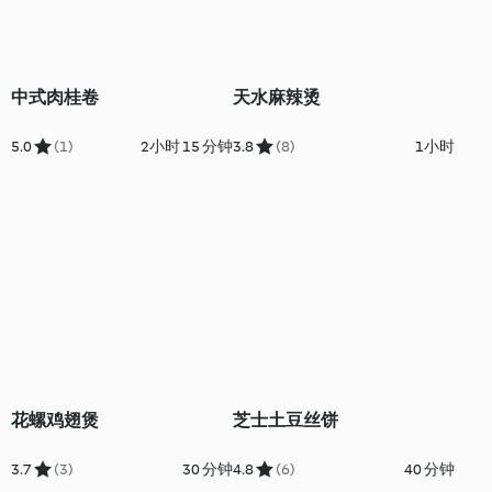
中式肉桂卷
天水麻辣烫
5.0
(1)
2小时 15 分钟
3.8
(8)
1小时
花螺鸡翅煲
芝士土豆丝饼
3.7
(3)
30 分钟
4.8
(6)
40 分钟