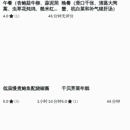
午餐（杏鲍菇牛柳、蒜泥茼
晚餐（滑口千张、清蒸大闸
蒿、虫草花炖鸡、糙米红豆
蟹、杭白菜和补气猪肝汤）
饭)
4.0
(1)
45 分钟
无评分
低温慢煮鲍鱼配烧椒酱
干贝荠菜年糕
5.0
(3)
1小时 10 分钟
5.0
(1)
45 分钟