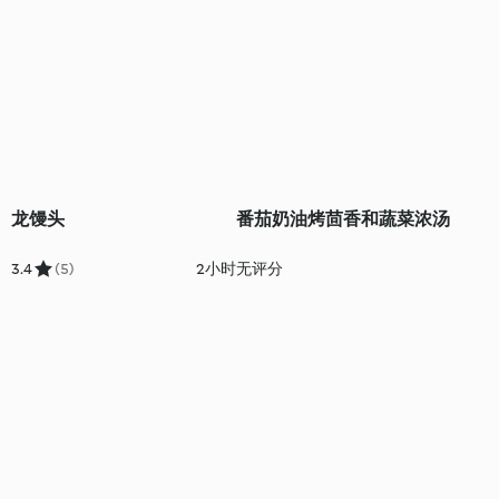
龙馒头
番茄奶油烤茴香和蔬菜浓汤
3.4
(5)
2小时
无评分