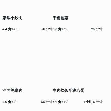
家常小炒肉
干锅包菜
4.4
(47)
30 分钟
3.8
(39)
25 分钟
油面筋塞肉
牛肉烩饭配溏心蛋
5.0
(4)
55 分钟
3.9
(10)
1小时 5 分钟