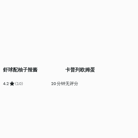
虾球配柚子辣酱
卡普列欧姆蛋
4.2
(10)
20 分钟
无评分