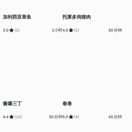
加利西亚章鱼
托莱多炖猪肉
3.0
(2)
1小时
4.5
(2)
50 分钟
酱爆三丁
春卷
4.4
(15)
30 分钟
5.0
(4)
45 分钟