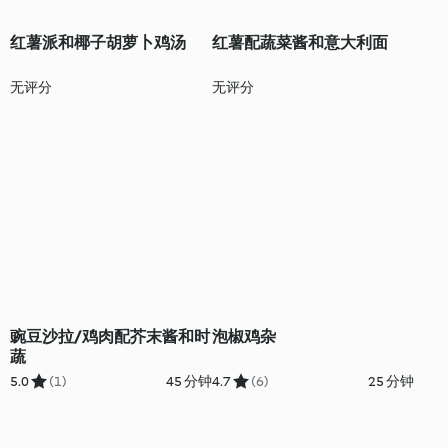
红薯派和椰子胡萝卜鸡汤
红薯配蔬菜酱和意大利面
无评分
无评分
豌豆沙拉/鸡肉配芥末酱和时
泡椒鸡杂
蔬
5.0
(1)
45 分钟
4.7
(6)
25 分钟