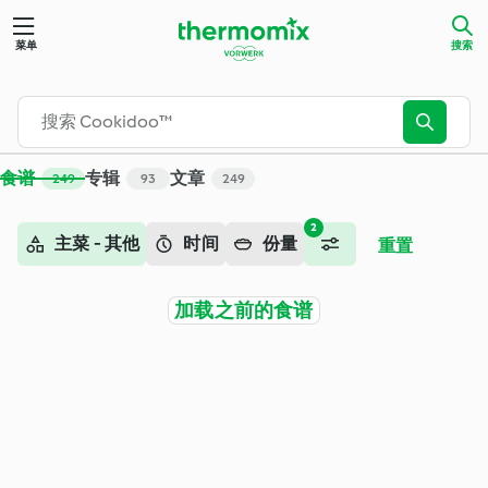
搜索 - Cookidoo™ – 美善品®电子食谱平台
菜单
搜索
食谱
专辑
文章
249
93
249
2
主菜 - 其他
时间
份量
重置
加载之前的食谱