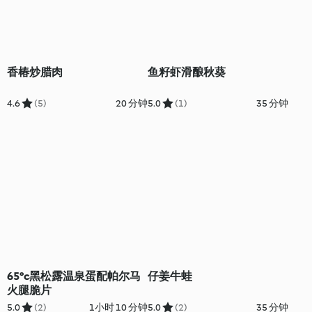
香椿炒腊肉
鱼籽虾滑酿秋葵
4.6
(5)
20 分钟
5.0
(1)
35 分钟
65°c黑松露温泉蛋配帕尔马
仔姜牛蛙
火腿脆片
5.0
(2)
1小时 10 分钟
5.0
(2)
35 分钟