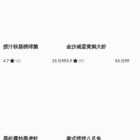
捞汁秋葵绣球菌
金沙咸蛋黄焗大虾
4.7
(6)
25 分钟
3.9
(9)
55 分钟
黑松露炒黑虎虾
泰式捞拌八爪鱼