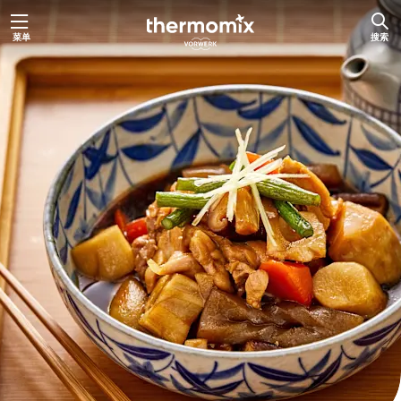
跳
菜单
搜索
至
内
容