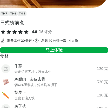
TM7
TM6
TM5
日式筑前煮
4.8
16 评分
准备工作 20 分钟
总数 40 分钟
4 人份
马上体验
食材
牛蒡
120 克
去皮切滚刀块，浸在水中
鸡腿肉，去皮去骨
320 克
切4×4厘米块，焯水洗净沥干
胡萝卜
120 克
去皮切滚刀块
魔芋块