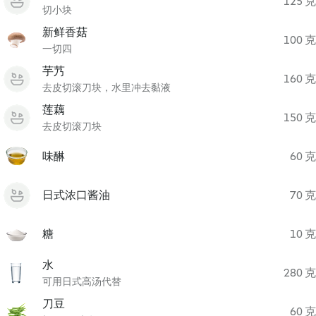
125 克
切小块
新鲜香菇
100 克
一切四
芋艿
160 克
去皮切滚刀块，水里冲去黏液
莲藕
150 克
去皮切滚刀块
味醂
60 克
日式浓口酱油
70 克
糖
10 克
水
280 克
可用日式高汤代替
刀豆
60 克