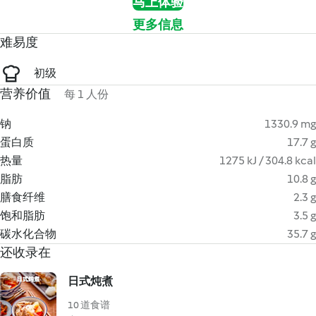
马上体验
更多信息
难易度
初级
营养价值
每 1 人份
钠
1330.9 mg
蛋白质
17.7 g
热量
1275 kJ / 304.8 kcal
脂肪
10.8 g
膳食纤维
2.3 g
饱和脂肪
3.5 g
碳水化合物
35.7 g
还收录在
日式炖煮
10 道食谱