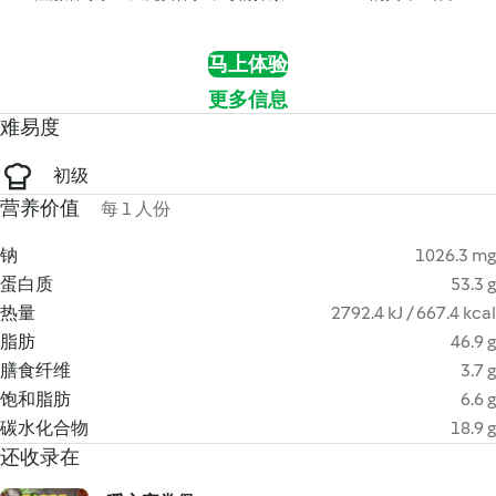
马上体验
更多信息
难易度
初级
营养价值
每 1 人份
钠
1026.3 mg
蛋白质
53.3 g
热量
2792.4 kJ / 667.4 kcal
脂肪
46.9 g
膳食纤维
3.7 g
饱和脂肪
6.6 g
碳水化合物
18.9 g
还收录在