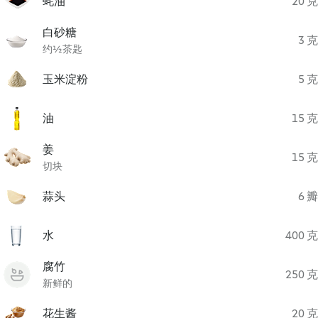
蚝油
20 克
白砂糖
3 克
约½茶匙
玉米淀粉
5 克
油
15 克
姜
15 克
切块
蒜头
6 瓣
水
400 克
腐竹
250 克
新鲜的
花生酱
20 克