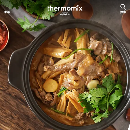
跳
菜单
搜索
至
内
容