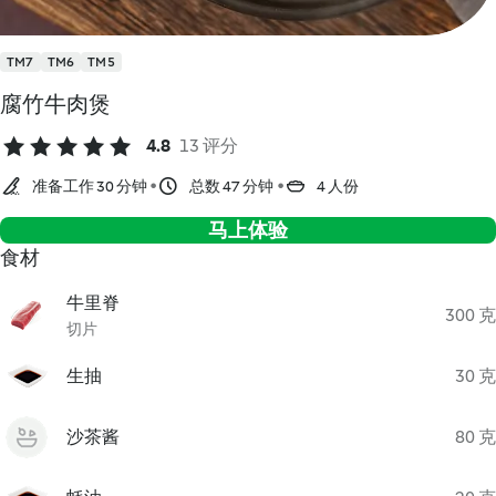
TM7
TM6
TM5
腐竹牛肉煲
4.8
13 评分
准备工作 30 分钟
总数 47 分钟
4 人份
马上体验
食材
牛里脊
300 克
切片
生抽
30 克
沙茶酱
80 克