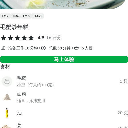
TM7
TM6
TM5
TM31
毛蟹炒年糕
4.9
16 评分
准备工作 10 分钟
总数 30 分钟
5 人份
马上体验
食材
毛蟹
5 只
小型（每只约100克）
面粉
适量，涂抹蟹用
油
20 克
姜