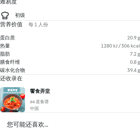
难易度
初级
营养价值
每 1 人份
蛋白质
20.9 g
热量
1280 kJ / 306 kcal
脂肪
7.2 g
膳食纤维
0.8 g
碳水化合物
39.4 g
还收录在
饗食弄堂
66 道食谱
中国
您可能还喜欢...