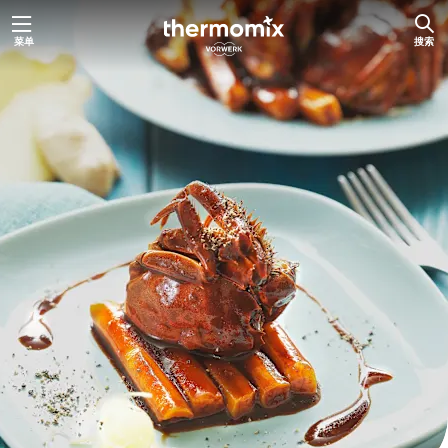
跳
菜单
搜索
至
内
容