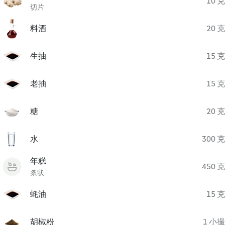
10 克
切片
料酒
20 克
生抽
15 克
老抽
15 克
糖
20 克
水
300 克
年糕
450 克
条状
蚝油
15 克
胡椒粉
1 小撮