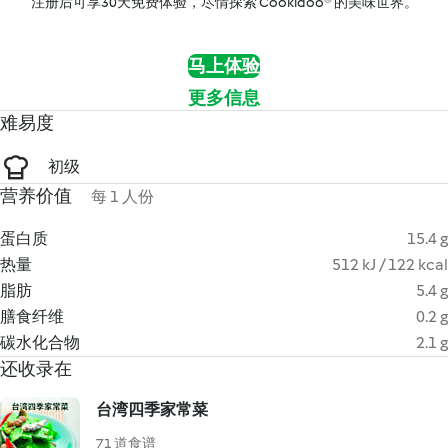
注册后可享30天免费体验，尽情探索 Cookidoo® 的美味世界。
马上体验
更多信息
难易度
初级
营养价值
每 1 人份
蛋白质
15.4 g
热量
512 kJ / 122 kcal
脂肪
5.4 g
膳食纤维
0.2 g
碳水化合物
2.1 g
还收录在
台湾四季家常菜
71 道食谱