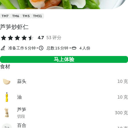
TM7
TM6
TM5
TM31
芦笋炒虾仁
4.7
53 评分
准备工作 5 分钟
总数 15 分钟
4 人份
马上体验
食材
蒜头
10 克
油
10 克
芦笋
300 克
切段
百合