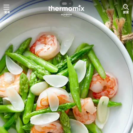
跳
菜单
搜索
至
内
容