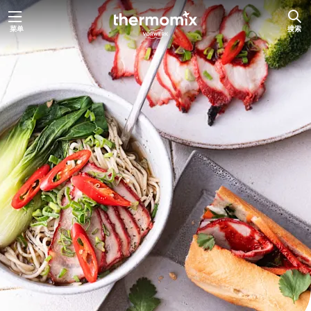
跳
菜单
搜索
至
内
容