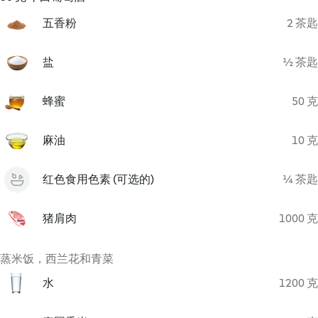
五香粉
2 茶匙
盐
½ 茶匙
蜂蜜
50 克
麻油
10 克
红色食用色素 (可选的)
¼ 茶匙
猪肩肉
1000 克
蒸米饭，西兰花和青菜
水
1200 克