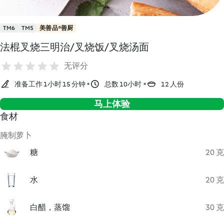
TM6
TM5
美善品®善厨
法棍叉烧三明治/叉烧饭/叉烧汤面
无评分
准备工作 1小时 15 分钟
总数 10小时
12 人份
马上体验
食材
腌制萝卜
糖
20 克
水
20 克
白醋，蒸馏
30 克