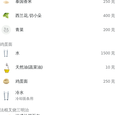
泰国香米
250 克
西兰花, 切小朵
400 克
青菜
200 克
鸡蛋面
水
1500 克
天然油(蔬菜油)
10 克
鸡蛋面
250 克
冷水
冷却面条用
法棍叉烧三明治