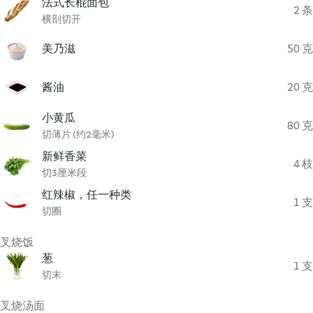
法式长棍面包
2 条
横剖切开
美乃滋
50 克
酱油
20 克
小黄瓜
80 克
切薄片 (约2毫米)
新鲜香菜
4 枝
切3厘米段
红辣椒，任一种类
1 支
切圈
叉烧饭
葱
1 支
切末
叉烧汤面