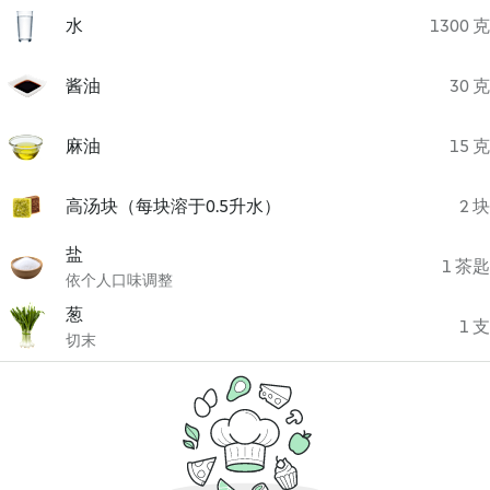
水
1300 克
酱油
30 克
麻油
15 克
高汤块（每块溶于0.5升水）
2 块
盐
1 茶匙
依个人口味调整
葱
1 支
切末