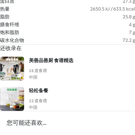
蛋白质
27.3 g
热量
2650.5 kJ / 633.5 kcal
脂肪
25.8 g
膳食纤维
4 g
饱和脂肪
7 g
碳水化合物
72.2 g
还收录在
美善品善厨 食谱精选
15 道食谱
中国
轻松备餐
12 道食谱
中国
您可能还喜欢...