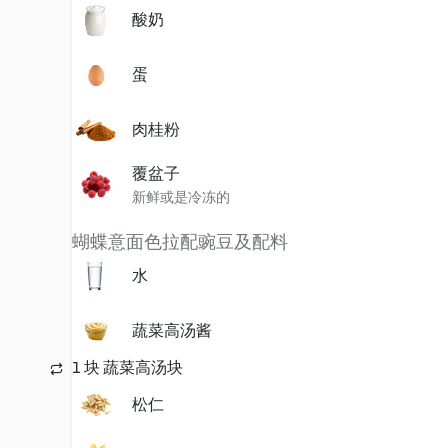
酸奶
蛋
肉桂粉
覆盆子
新鲜或是冷冻的
蝴蝶意面色拉配豌豆及配料
水
蔬菜高汤酱
1 块 蔬菜高汤块
松仁