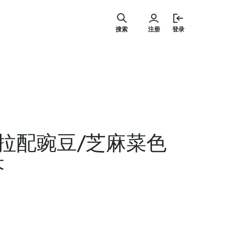
跳
至
搜索
注册
登录
内
容
拉配豌豆/芝麻菜色
芬