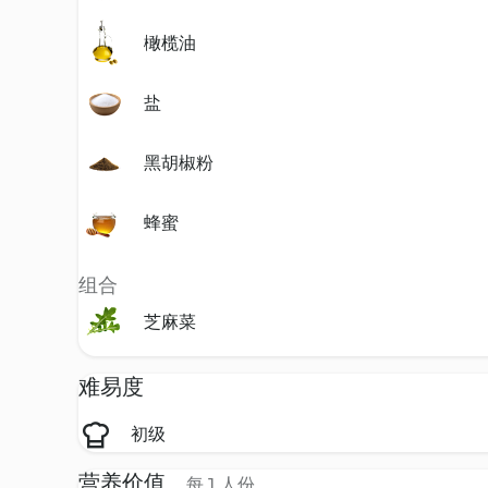
橄榄油
盐
黑胡椒粉
蜂蜜
组合
芝麻菜
难易度
初级
营养价值
每 1 人份