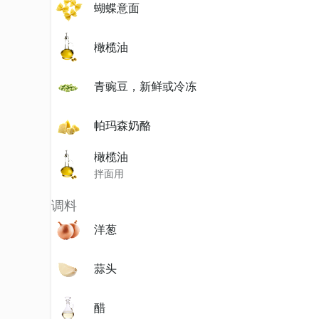
蝴蝶意面
橄榄油
青豌豆，新鲜或冷冻
帕玛森奶酪
橄榄油
拌面用
调料
洋葱
蒜头
醋