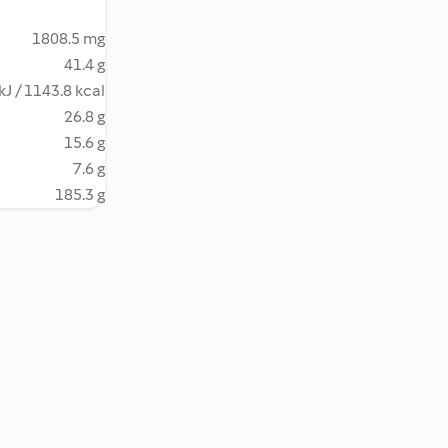
1808.5 mg
41.4 g
kJ / 1143.8 kcal
26.8 g
15.6 g
7.6 g
185.3 g