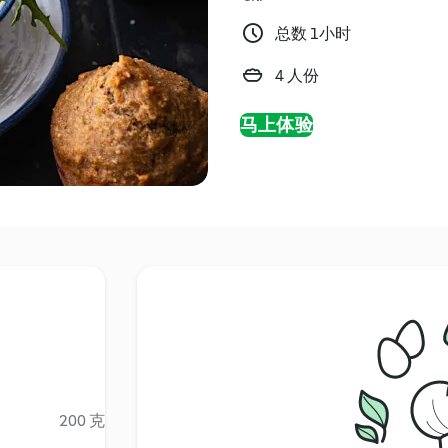
总数 1小时
4 人份
马上体验
200 克