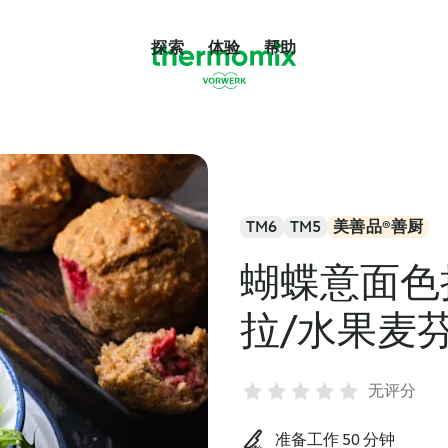
探索
体验
帮助
TM6
TM5
美善品®善厨
蝴蝶意面色
拉/水果麦
无评分
准备工作 50 分钟