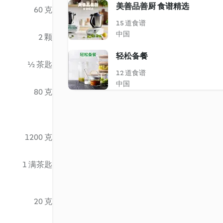
美善品善厨 食谱精选
60 克
15 道食谱
中国
2 颗
轻松备餐
½ 茶匙
12 道食谱
中国
80 克
1200 克
1 满茶匙
20 克