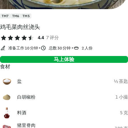
TM7
TM6
TM5
鸡毛菜肉丝浇头
4.4
7 评分
准备工作 10 分钟
总数 30 分钟
2 人份
马上体验
食材
盐
½ 茶匙
白胡椒粉
1 小撮
料酒
5 克
猪里脊肉