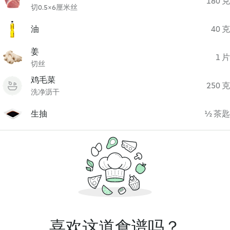
180 克
切0.5×6厘米丝
油
40 克
姜
1 片
切丝
鸡毛菜
250 克
洗净沥干
生抽
½ 茶匙
喜欢这道食谱吗？