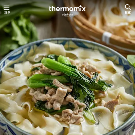
跳
菜单
搜索
至
内
容