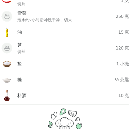
1 支
切片
雪菜
250 克
泡水约2小时后冲洗干净，切末
油
15 克
笋
120 克
切丝
盐
1 小撮
糖
½ 茶匙
料酒
10 克