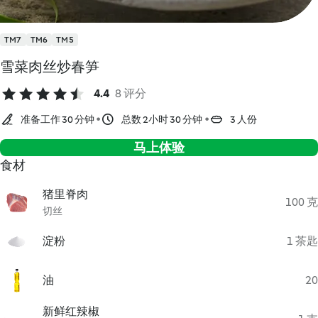
TM7
TM6
TM5
雪菜肉丝炒春笋
4.4
8 评分
准备工作 30 分钟
总数 2小时 30 分钟
3 人份
马上体验
食材
猪里脊肉
100 克
切丝
淀粉
1 茶匙
油
20
新鲜红辣椒