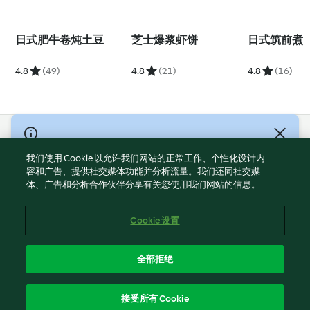
日式肥牛卷炖土豆
芝士爆浆虾饼
日式筑前煮
4.8
(49)
4.8
(21)
4.8
(16)
© Copyright 2021-2023 福维克信息科技(上海)有限公司 版权所有
2026
我们使用 Cookie 以允许我们网站的正常工作、个性化设计内
容和广告、提供社交媒体功能并分析流量。我们还同社交媒
使用规定
体、广告和分析合作伙伴分享有关您使用我们网站的信息。
隐私政策
免责声明
Cookie 设置
Cookies
沪ICP备2023011187号-5
全部拒绝
ICP许可证号：沪通信管自贸[2026]3号
简体中文
接受所有 Cookie