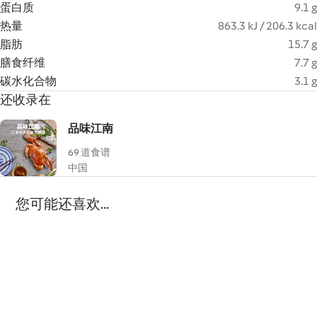
蛋白质
9.1 g
热量
863.3 kJ / 206.3 kcal
脂肪
15.7 g
膳食纤维
7.7 g
碳水化合物
3.1 g
还收录在
品味江南
69 道食谱
中国
您可能还喜欢...