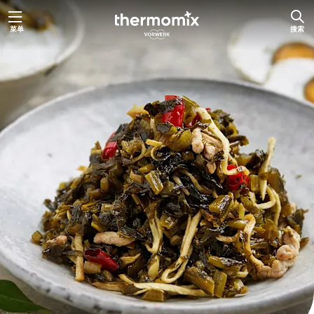
跳
菜单
搜索
至
内
容