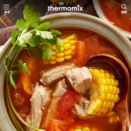
跳
菜单
搜索
至
内
容