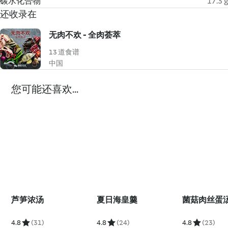
碳水化合物
17.3 g
还收录在
无肉不欢 - 全肉荟萃
13 道食谱
中国
您可能还喜欢...
芦笋浓汤
夏日海皇羹
菌菇肉丝蛋
4.8
(31)
4.8
(24)
4.8
(23)