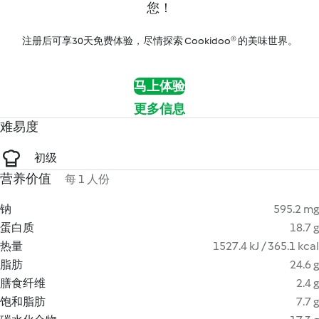
您！
注册后可享30天免费体验，尽情探索 Cookidoo® 的美味世界。
马上体验
更多信息
难易度
初级
营养价值
每 1 人份
钠
595.2 mg
蛋白质
18.7 g
热量
1527.4 kJ / 365.1 kcal
脂肪
24.6 g
膳食纤维
2.4 g
饱和脂肪
7.7 g