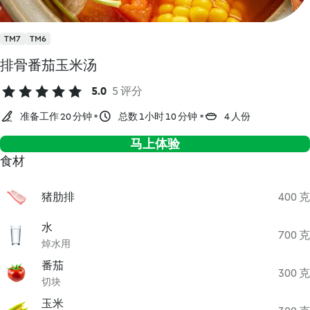
TM7
TM6
排骨番茄玉米汤
5.0
5 评分
准备工作 20 分钟
总数 1小时 10 分钟
4 人份
马上体验
食材
猪肋排
400 克
水
700 克
焯水用
番茄
300 克
切块
玉米