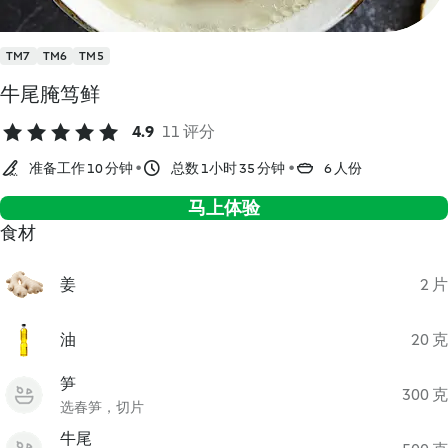
TM7
TM6
TM5
牛尾腌笃鲜
4.9
11 评分
准备工作 10 分钟
总数 1小时 35 分钟
6 人份
马上体验
食材
姜
2 片
油
20 克
笋
300 克
选春笋，切片
牛尾