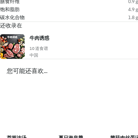
膳食纤维
0.9 g
饱和脂肪
4.9 g
碳水化合物
1.8 g
还收录在
牛肉诱惑
10 道食谱
中国
您可能还喜欢...
芦笋浓汤
夏日海皇羹
菌菇肉丝蛋