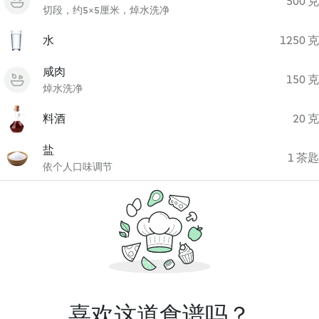
500 克
切段，约5×5厘米，焯水洗净
水
1250 克
咸肉
150 克
焯水洗净
料酒
20 克
盐
1 茶匙
依个人口味调节
喜欢这道食谱吗？