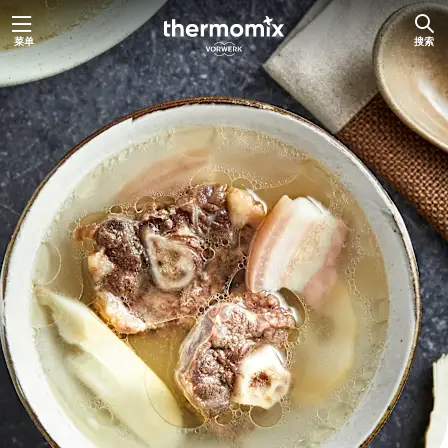
跳
菜单
搜索
至
内
容