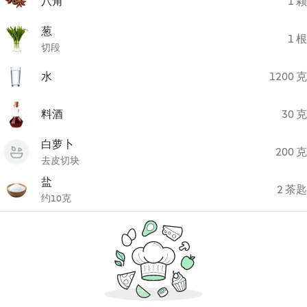
八角
1 颗
葱
1 根
切段
水
1200 克
料酒
30 克
白萝卜
200 克
去皮切块
盐
2 茶匙
约10克