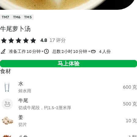
TM7
TM6
TM5
牛尾萝卜汤
4.8
17 评分
准备工作 10 分钟
总数 2小时 10 分钟
4 人份
马上体验
食材
水
600 克
焯水用
牛尾
500 克
切成牛尾段，约1.5-2厘米厚
姜
10 克
切片