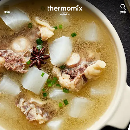
跳
菜单
搜索
至
内
容