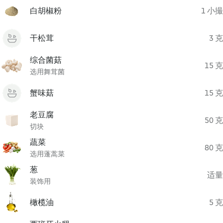
白胡椒粉
1 小撮
干松茸
3 克
综合菌菇
15 克
选用舞茸菌
蟹味菇
15 克
老豆腐
50 克
切块
蔬菜
80 克
选用蓬蒿菜
葱
适量
装饰用
橄榄油
5 克