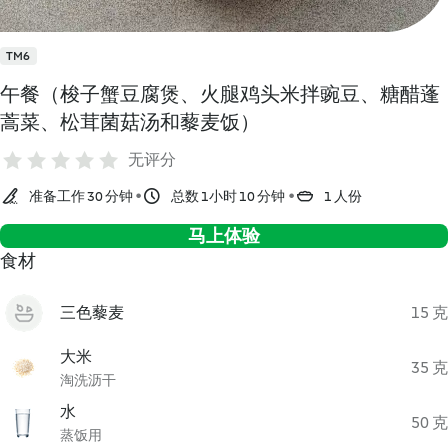
TM6
午餐（梭子蟹豆腐煲、火腿鸡头米拌豌豆、糖醋蓬
蒿菜、松茸菌菇汤和藜麦饭）
无评分
准备工作 30 分钟
总数 1小时 10 分钟
1 人份
马上体验
食材
三色藜麦
15 克
大米
35 克
淘洗沥干
水
50 克
蒸饭用