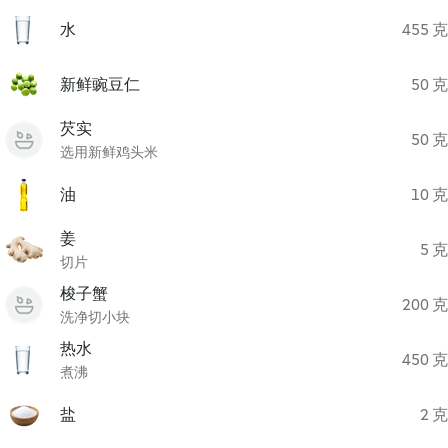
水
455 克
新鲜豌豆仁
50 克
芡实
50 克
选用新鲜鸡头米
油
10 克
姜
5 克
切片
梭子蟹
200 克
洗净切小块
热水
450 克
煮沸
盐
2 克