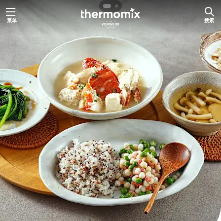
跳
菜单
搜索
至
内
容