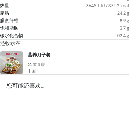
热量
3645.1 kJ / 871.2 kcal
脂肪
24.2 g
膳食纤维
8.9 g
饱和脂肪
3.7 g
碳水化合物
102.4 g
还收录在
营养月子餐
21 道食谱
中国
您可能还喜欢...