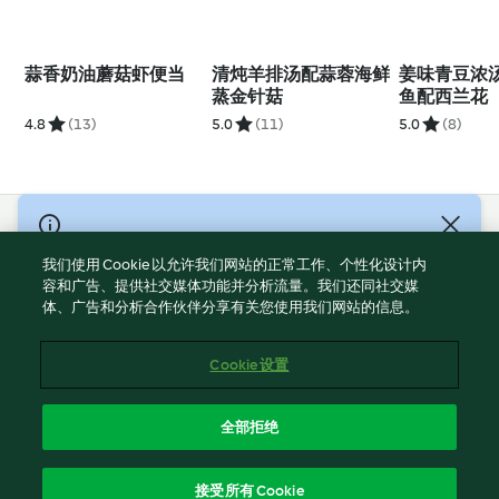
蒜香奶油蘑菇虾便当
清炖羊排汤配蒜蓉海鲜
姜味青豆浓
蒸金针菇
鱼配西兰花
4.8
(13)
5.0
(11)
5.0
(8)
© Copyright 2021-2023 福维克信息科技(上海)有限公司 版权所有
2026
我们使用 Cookie 以允许我们网站的正常工作、个性化设计内
容和广告、提供社交媒体功能并分析流量。我们还同社交媒
使用规定
体、广告和分析合作伙伴分享有关您使用我们网站的信息。
隐私政策
免责声明
Cookie 设置
Cookies
沪ICP备2023011187号-5
全部拒绝
ICP许可证号：沪通信管自贸[2026]3号
简体中文
接受所有 Cookie