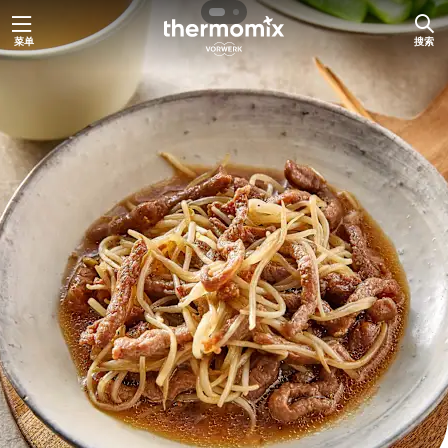
跳
菜单
搜索
至
内
容