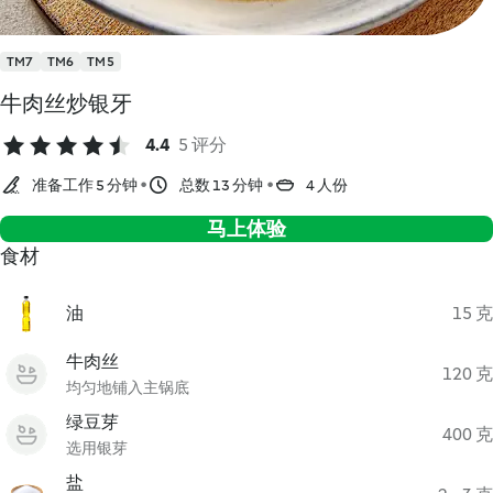
TM7
TM6
TM5
牛肉丝炒银牙
4.4
5 评分
准备工作 5 分钟
总数 13 分钟
4 人份
马上体验
食材
油
15 克
牛肉丝
120 克
均匀地铺入主锅底
绿豆芽
400 克
选用银芽
盐