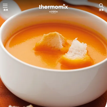
跳
菜单
搜索
至
内
容