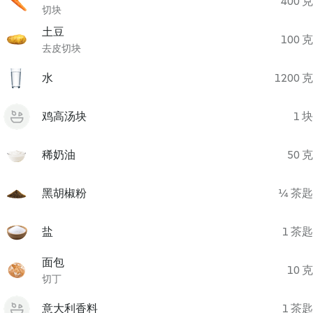
400 克
切块
土豆
100 克
去皮切块
水
1200 克
鸡高汤块
1 块
稀奶油
50 克
黑胡椒粉
¼ 茶匙
盐
1 茶匙
面包
10 克
切丁
意大利香料
1 茶匙