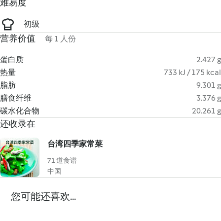
难易度
初级
营养价值
每 1 人份
蛋白质
2.427 g
热量
733 kJ / 175 kcal
脂肪
9.301 g
膳食纤维
3.376 g
碳水化合物
20.261 g
还收录在
台湾四季家常菜
71 道食谱
中国
您可能还喜欢...