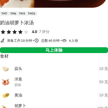
TM7
TM6
TM5
TM31
奶油胡萝卜浓汤
4.0
7 评分
准备工作 10 分钟
总数 40 分钟
4 人份
马上体验
食材
蒜头
10 克
洋葱
50 克
切块
黄油
10 克
胡萝卜