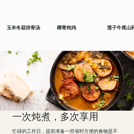
玉米冬菇排骨汤
椰青炖鸡
莲子牛尾山
一次炖煮，多次享用
忙碌的工作日，提前准备一些省时方便的食物是不