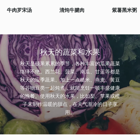
牛肉罗宋汤
清炖牛腱肉
紫薯黑米粥
秋天的蔬菜和水果
秋天是硕果累累的季节，各种丰富的瓜果蔬菜
络绎不绝。西兰花、菠菜、南瓜、甘蓝等都是
秋天的应季蔬果。加上一点糙米、燕麦、黄豆
等谷物豆类一起炖煮，就能烹饪一顿丰盛健康
的晚餐。使用秋天的水果，比如梨、苹果或橙
子来制作温暖的甜点，在天气渐冷的日子享
用。