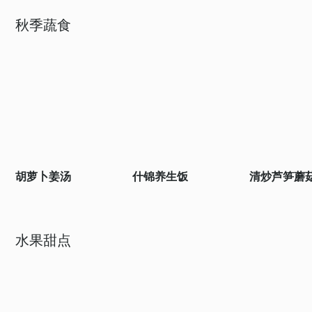
秋季蔬食
胡萝卜姜汤
什锦养生饭
清炒芦笋蘑
水果甜点