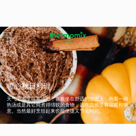
菜单
搜索
暖心秋日料理
天气渐渐变得寒冷时，喜欢坐在舒适的沙发上，抱着一碗
热汤或是其它炖煮得绵软的食物，边吃边感受着温暖和惬
意。当然最好烹饪起来也能便捷又节省时间。