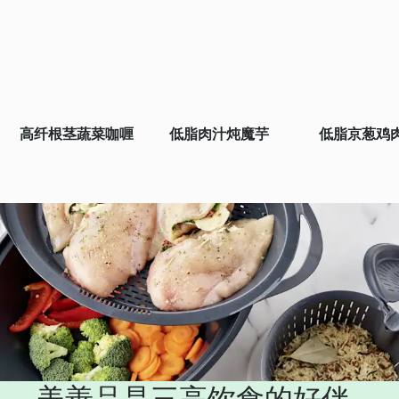
高纤根茎蔬菜咖喱
低脂肉汁炖魔芋
低脂京葱鸡
美善品是三高饮食的好伴