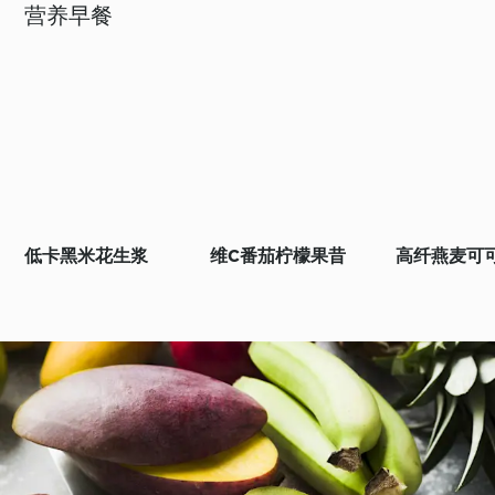
营养早餐
低卡黑米花生浆
维C番茄柠檬果昔
高纤燕麦可