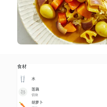
食材
水
莲藕
切块
胡萝卜