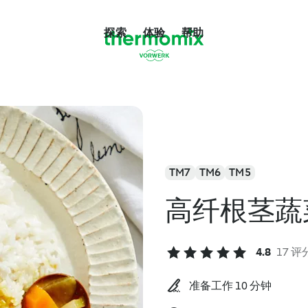
探索
体验
帮助
TM7
TM6
TM5
高纤根茎蔬
4.8
17 评
准备工作 10 分钟