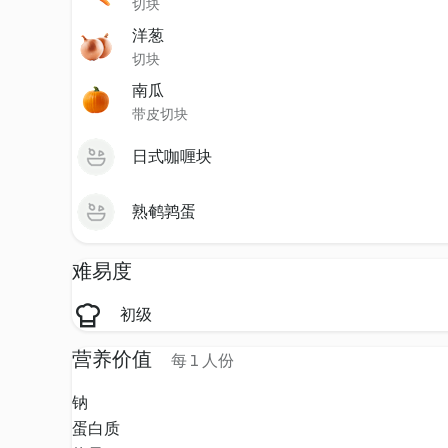
切块
洋葱
切块
南瓜
带皮切块
日式咖喱块
熟鹌鹑蛋
难易度
初级
营养价值
每 1 人份
钠
蛋白质