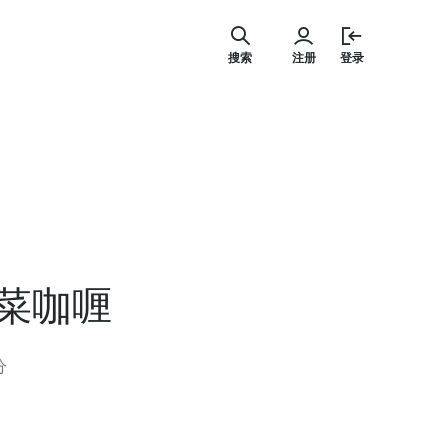
跳
至
搜索
注册
登录
内
容
菜咖喱
分