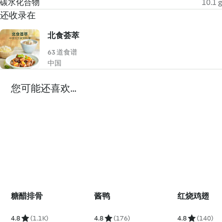
碳水化合物
10.1 g
还收录在
北食荟萃
63 道食谱
中国
您可能还喜欢...
糖醋排骨
酱鸭
红烧鸡翅
4.8
(1.1K)
4.8
(176)
4.8
(140)