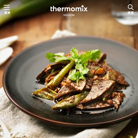
跳
菜单
搜索
至
内
容