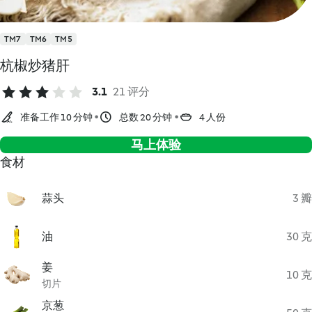
TM7
TM6
TM5
杭椒炒猪肝
3.1
21 评分
准备工作 10 分钟
总数 20 分钟
4 人份
马上体验
食材
蒜头
3 瓣
油
30 克
姜
10 克
切片
京葱