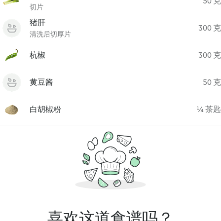
50 克
切片
猪肝
300 克
清洗后切厚片
杭椒
300 克
黄豆酱
50 克
白胡椒粉
¼ 茶匙
喜欢这道食谱吗？