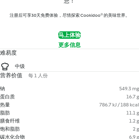
您！
注册后可享30天免费体验，尽情探索 Cookidoo® 的美味世界。
马上体验
更多信息
难易度
中级
营养价值
每 1 人份
钠
549.3 mg
蛋白质
16.7 g
热量
786.7 kJ / 188 kcal
脂肪
11.1 g
膳食纤维
1.2 g
饱和脂肪
2 g
碳水化合物
6.9 g