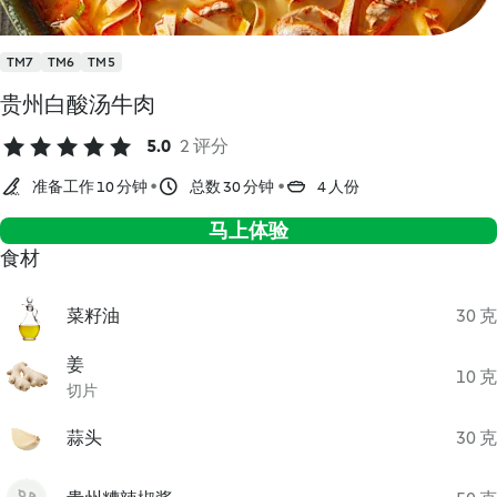
TM7
TM6
TM5
贵州白酸汤牛肉
5.0
2 评分
准备工作 10 分钟
总数 30 分钟
4 人份
马上体验
食材
菜籽油
30 克
姜
10 克
切片
蒜头
30 克