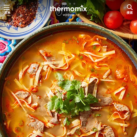
跳
菜单
搜索
至
内
容