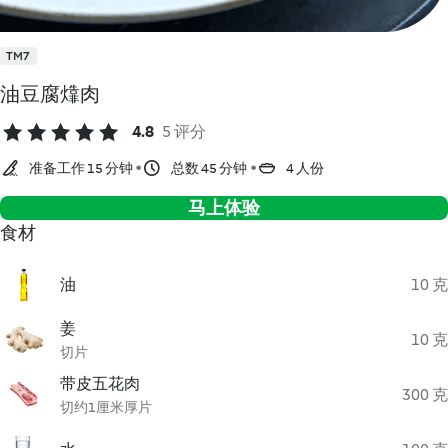
TM7
油豆腐㸆肉
4.8
5 评分
准备工作 15 分钟
总数 45 分钟
4 人份
马上体验
食材
油
10 克
姜
10 克
切片
带皮五花肉
300 克
切约1厘米厚片