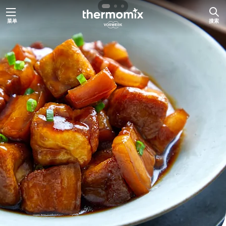
跳
菜单
搜索
至
内
容