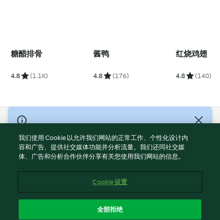
糖醋排骨
酱鸭
红烧鸡翅
4.8
(1.1K)
4.8
(176)
4.8
(140)
© Copyright 2021-2023 福维克信息科技(上海)有限公司 版权所有
2026
我们使用 Cookie 以允许我们网站的正常工作、个性化设计内
容和广告、提供社交媒体功能并分析流量。我们还同社交媒
使用规定
体、广告和分析合作伙伴分享有关您使用我们网站的信息。
隐私政策
免责声明
Cookie 设置
Cookies
沪ICP备2023011187号-5
全部拒绝
ICP许可证号：沪通信管自贸[2026]3号