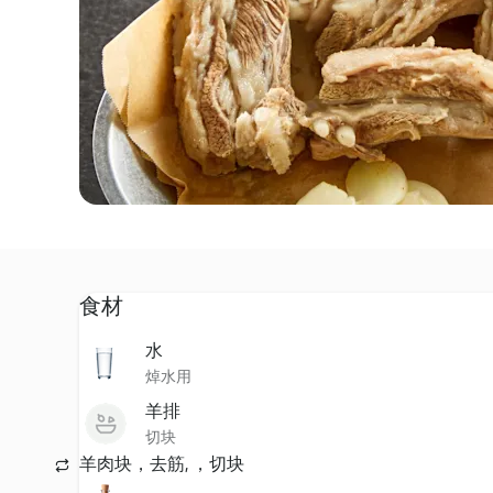
食材
水
焯水用
羊排
切块
羊肉块，去筋, ，切块