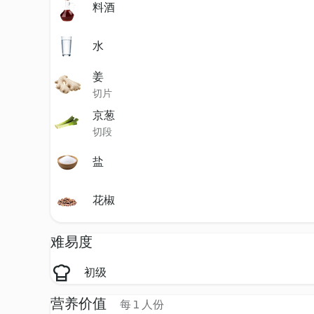
料酒
水
姜
切片
京葱
切段
盐
花椒
难易度
初级
营养价值
每 1 人份