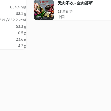
无肉不欢 - 全肉荟萃
854.4 mg
13 道食谱
33.1 g
中国
 kJ / 652.2 kcal
53.3 g
0.5 g
23.6 g
4.2 g