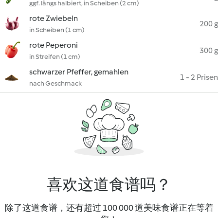
ggf. längs halbiert, in Scheiben (2 cm)
rote Zwiebeln
200 g
in Scheiben (1 cm)
rote Peperoni
300 g
in Streifen (1 cm)
schwarzer Pfeffer, gemahlen
1 - 2 Prisen
nach Geschmack
喜欢这道食谱吗？
除了这道食谱，还有超过 100 000 道美味食谱正在等着