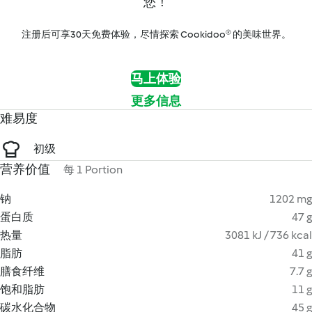
您！
注册后可享30天免费体验，尽情探索 Cookidoo® 的美味世界。
马上体验
更多信息
难易度
初级
营养价值
每 1 Portion
钠
1202 mg
蛋白质
47 g
热量
3081 kJ / 736 kcal
脂肪
41 g
膳食纤维
7.7 g
饱和脂肪
11 g
碳水化合物
45 g