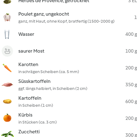
Herbes de Provence, getrocknet
3 EL
Poulet ganz, ungekocht
1
ganz, mit Haut, ohne Kopf, bratfertig (1500-2000 g)
Wasser
400 g
saurer Most
100 g
Karotten
200 g
in schrägen Scheiben (ca. 5 mm)
Süsskartoffeln
350 g
ggf. längs halbiert, in Scheiben (2 cm)
Kartoffeln
600 g
in Scheiben (1 cm)
Kürbis
200 g
in Stücken (ca. 3 cm)
Zucchetti
300 g