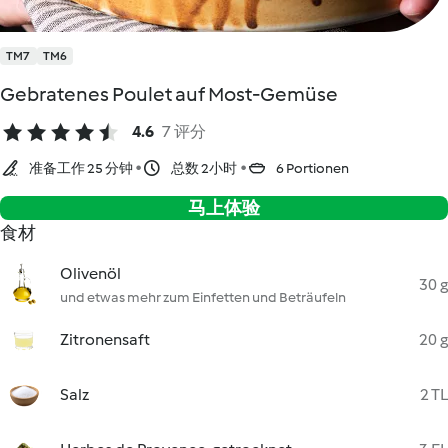
TM7
TM6
Gebratenes Poulet auf Most-Gemüse
4.6
7 评分
准备工作 25 分钟
总数 2小时
6 Portionen
马上体验
食材
Olivenöl
30 g
und etwas mehr zum Einfetten und Beträufeln
Zitronensaft
20 g
Salz
2 TL