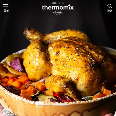
跳
菜单
搜索
至
内
容