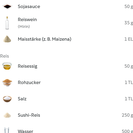
Sojasauce
50 g
Reiswein
35 g
(Mirin)
Maisstärke (z. B. Maizena)
1 EL
Reis
Reisessig
50 g
Rohzucker
1 TL
Salz
1 TL
Sushi-Reis
250 g
Wasser
500 g