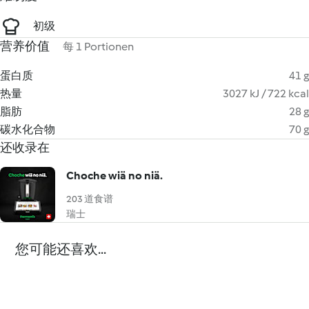
初级
营养价值
每 1 Portionen
蛋白质
41 g
热量
3027 kJ / 722 kcal
脂肪
28 g
碳水化合物
70 g
还收录在
Choche wiä no niä.
203 道食谱
瑞士
您可能还喜欢...