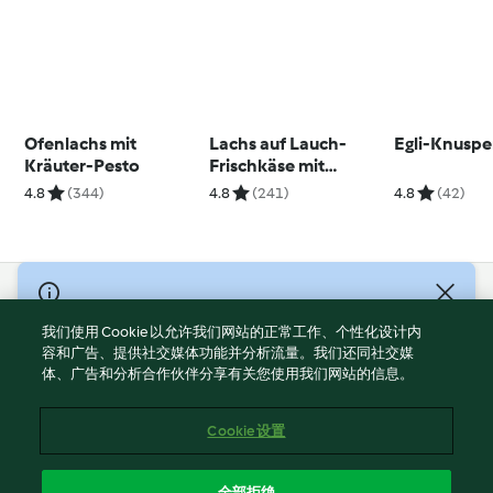
Ofenlachs mit
Lachs auf Lauch-
Egli-Knusper
Kräuter-Pesto
Frischkäse mit
Frühkartoffeln
4.8
(344)
4.8
(241)
4.8
(42)
© Copyright 2021-2023 福维克信息科技(上海)有限公司 版权所有
2026
我们使用 Cookie 以允许我们网站的正常工作、个性化设计内
容和广告、提供社交媒体功能并分析流量。我们还同社交媒
使用规定
体、广告和分析合作伙伴分享有关您使用我们网站的信息。
隐私政策
免责声明
Cookie 设置
Cookies
沪ICP备2023011187号-5
全部拒绝