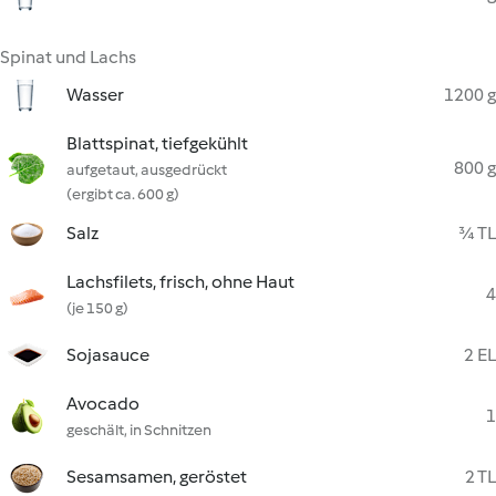
Spinat und Lachs
Wasser
1200 g
Blattspinat, tiefgekühlt
800 g
aufgetaut, ausgedrückt
(ergibt ca. 600 g)
Salz
¾ TL
Lachsfilets, frisch, ohne Haut
4
(je 150 g)
Sojasauce
2 EL
Avocado
1
geschält, in Schnitzen
Sesamsamen, geröstet
2 TL