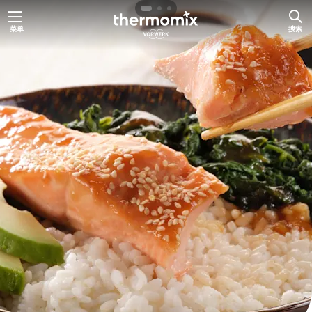
跳
菜单
搜索
至
内
容