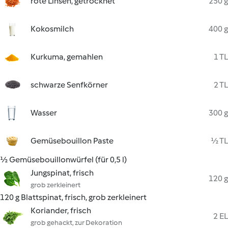
rote Linsen, getrocknet
250 g
Kokosmilch
400 g
Kurkuma, gemahlen
1 TL
schwarze Senfkörner
2 TL
Wasser
300 g
Gemüsebouillon Paste
½ TL
½ Gemüsebouillonwürfel (für 0,5 l)
Jungspinat, frisch
120 g
grob zerkleinert
120 g Blattspinat, frisch, grob zerkleinert
Koriander, frisch
2 EL
grob gehackt, zur Dekoration