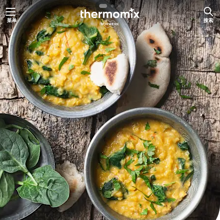
跳
菜单
搜索
至
内
容