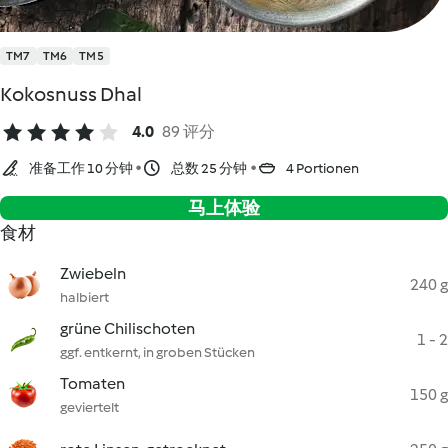
TM7
TM6
TM5
Kokosnuss Dhal
4.0
89 评分
准备工作 10 分钟
总数 25 分钟
4 Portionen
马上体验
食材
Zwiebeln
240 g
halbiert
grüne Chilischoten
1 - 2
ggf. entkernt, in groben Stücken
Tomaten
150 g
geviertelt