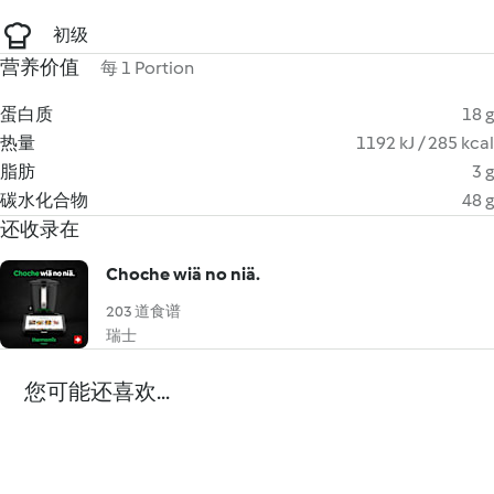
初级
营养价值
每 1 Portion
蛋白质
18 g
热量
1192 kJ / 285 kcal
脂肪
3 g
碳水化合物
48 g
还收录在
Choche wiä no niä.
203 道食谱
瑞士
您可能还喜欢...