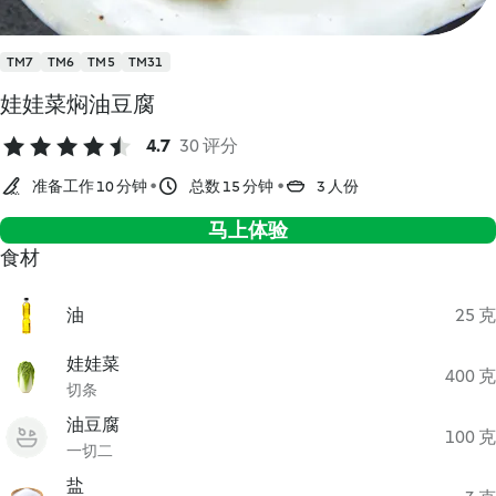
TM7
TM6
TM5
TM31
娃娃菜焖油豆腐
4.7
30 评分
准备工作 10 分钟
总数 15 分钟
3 人份
马上体验
食材
油
25 克
娃娃菜
400 克
切条
油豆腐
100 克
一切二
盐