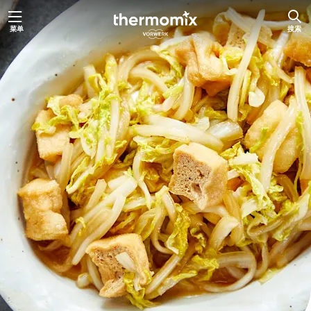
跳
菜单
搜索
至
内
容