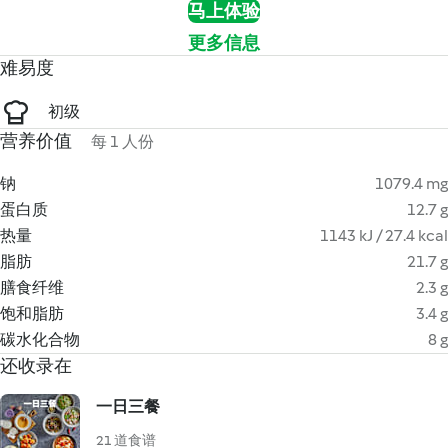
马上体验
更多信息
难易度
初级
营养价值
每 1 人份
钠
1079.4 mg
蛋白质
12.7 g
热量
1143 kJ / 27.4 kcal
脂肪
21.7 g
膳食纤维
2.3 g
饱和脂肪
3.4 g
碳水化合物
8 g
还收录在
一日三餐
21 道食谱