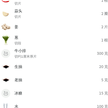
1 根
切片
蒜头
2 瓣
切片
姜
2 片
葱
1 根
切段
牛小排
300 克
切约1厘米厚片
生抽
20 克
老抽
5 克
冰糖
15 克
水
100 克