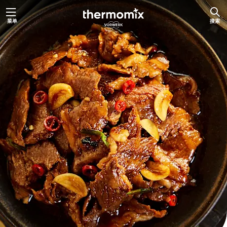
跳
菜单
搜索
至
内
容