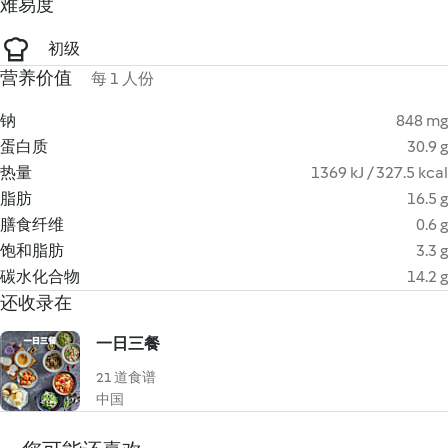
难易度
初级
营养价值
每 1 人份
钠
848 mg
蛋白质
30.9 g
热量
1369 kJ / 327.5 kcal
脂肪
16.5 g
膳食纤维
0.6 g
饱和脂肪
3.3 g
碳水化合物
14.2 g
还收录在
一日三餐
21 道食谱
中国