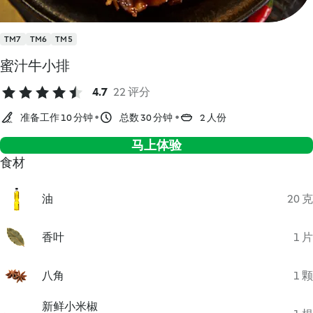
TM7
TM6
TM5
蜜汁牛小排
4.7
22 评分
准备工作 10 分钟
总数 30 分钟
2 人份
马上体验
食材
油
20 克
香叶
1 片
八角
1 颗
新鲜小米椒