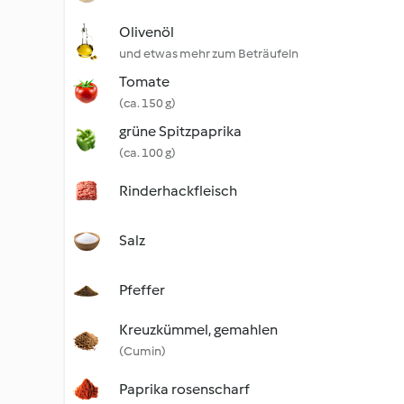
Olivenöl
und etwas mehr zum Beträufeln
Tomate
(ca. 150 g)
grüne Spitzpaprika
(ca. 100 g)
Rinderhackfleisch
Salz
Pfeffer
Kreuzkümmel, gemahlen
(Cumin)
Paprika rosenscharf