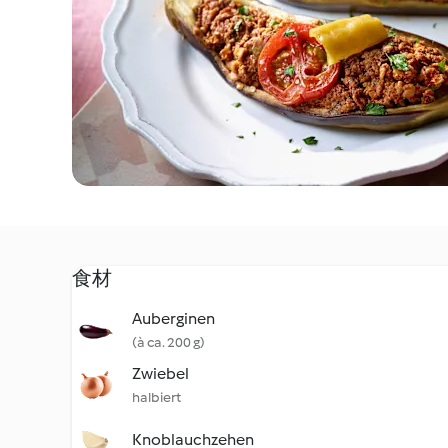
食材
Auberginen
(à ca. 200 g)
Zwiebel
halbiert
Knoblauchzehen