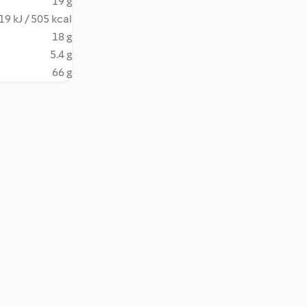
19 g
19 kJ / 505 kcal
18 g
5.4 g
66 g