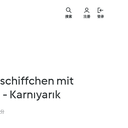
跳
至
搜索
注册
登录
内
容
schiffchen mit
 - Karnıyarık
评分