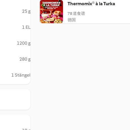
Thermomix® à la Turka
25 g
78 道食谱
德国
1 EL
1200 g
280 g
1 Stängel