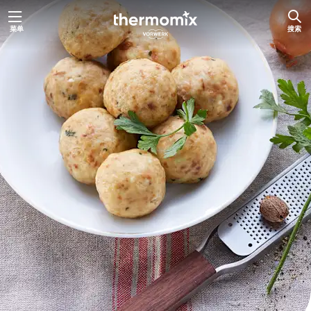
跳
菜单
搜索
至
内
容