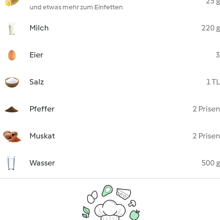
25 g
und etwas mehr zum Einfetten
Milch
220 g
Eier
3
Salz
1 TL
Pfeffer
2 Prisen
Muskat
2 Prisen
Wasser
500 g