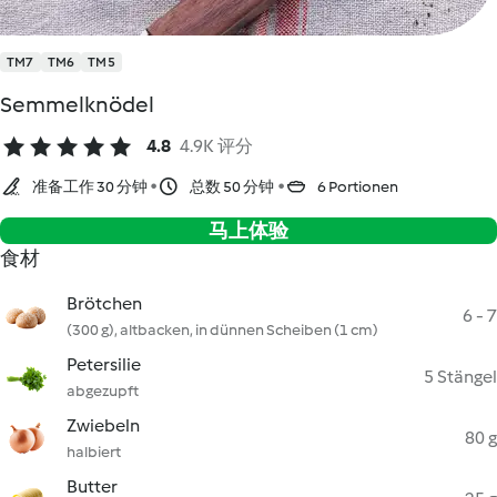
TM7
TM6
TM5
Semmelknödel
4.8
4.9K 评分
准备工作 30 分钟
总数 50 分钟
6 Portionen
马上体验
食材
Brötchen
6 - 7
(300 g), altbacken, in dünnen Scheiben (1 cm)
Petersilie
5 Stängel
abgezupft
Zwiebeln
80 g
halbiert
Butter