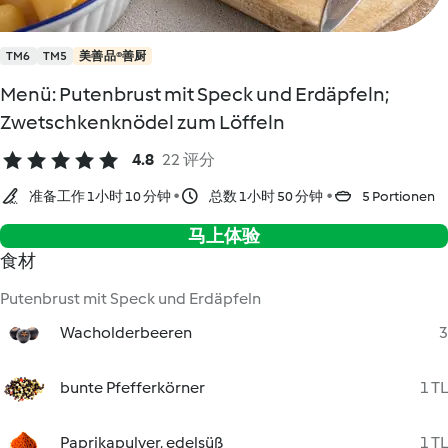
TM6
TM5
美善品®善厨
Menü: Putenbrust mit Speck und Erdäpfeln;
Zwetschkenknödel zum Löffeln
4.8
22 评分
准备工作 1小时 10 分钟
总数 1小时 50 分钟
5 Portionen
马上体验
食材
Putenbrust mit Speck und Erdäpfeln
Wacholderbeeren
3
bunte Pfefferkörner
1 TL
Paprikapulver, edelsüß
1 TL