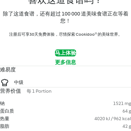
除了这道食谱，还有超过 100 000 道美味食谱正在等着
您！
注册后可享30天免费体验，尽情探索 Cookidoo® 的美味世界。
马上体验
更多信息
难易度
中级
营养价值
每 1 Portion
钠
1521 mg
蛋白质
64 g
热量
4020 kJ / 962 kcal
脂肪
42 g