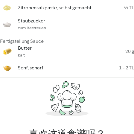
Zitronensalzpaste, selbst gemacht
½ TL
Staubzucker
zum Bestreuen
Fertigstellung Sauce
Butter
20 g
kalt
Senf, scharf
1 - 2 TL
喜欢这道食谱吗？