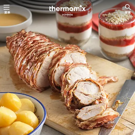
跳
菜单
搜索
至
内
容