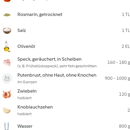
Rosmarin, getrocknet
1 TL
Salz
1 TL
Olivenöl
2 EL
Speck, geräuchert, in Scheiben
160 - 180 g
(z. B. Frühstücksspeck), sehr fein geschnitten
Putenbrust, ohne Haut, ohne Knochen
900 - 1000 g
im Ganzen
Zwiebeln
120 g
halbiert
Knoblauchzehen
2
halbiert
Wasser
800 g