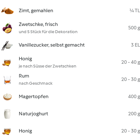
Zimt, gemahlen
¼ TL
Zwetschke, frisch
500 g
und 5 Stück für die Dekoration
Vanillezucker, selbst gemacht
3 EL
Honig
20 - 40 g
je nach Süsse der Zwetschken
Rum
20 - 30 g
nach Geschmack
Magertopfen
400 g
Naturjoghurt
200 g
Honig
20 - 30 g