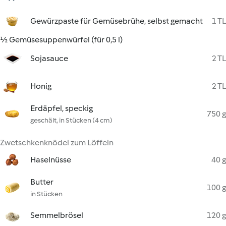
Gewürzpaste für Gemüsebrühe, selbst gemacht
1 TL
½ Gemüsesuppenwürfel (für 0,5 l)
Sojasauce
2 TL
Honig
2 TL
Erdäpfel, speckig
750 g
geschält, in Stücken (4 cm)
Zwetschkenknödel zum Löffeln
Haselnüsse
40 g
Butter
100 g
in Stücken
Semmelbrösel
120 g